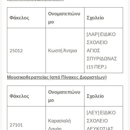
Ονοματεπώνυ
Φάκελος
Σχολείο
μο
[ΛΑΡ] ΕΙΔΙΚΟ
ΣΧΟΛΕΙΟ
25012
Κωστή Άντρια
ΑΓΙΟΣ
ΣΠΥΡΙΔΩΝΑΣ
(15 ΠΕΡ.)
Μουσικοθεραπείας (από Πίνακες Διοριστέων)
Ονοματεπώνυ
Φάκελος
Σχολείο
μο
[ΛΕΥ] ΕΙΔΙΚΟ
Καρασιαλή
ΣΧΟΛΕIΟ
27101
Δανάη
ΛΕΥΚΩΣIΑΣ