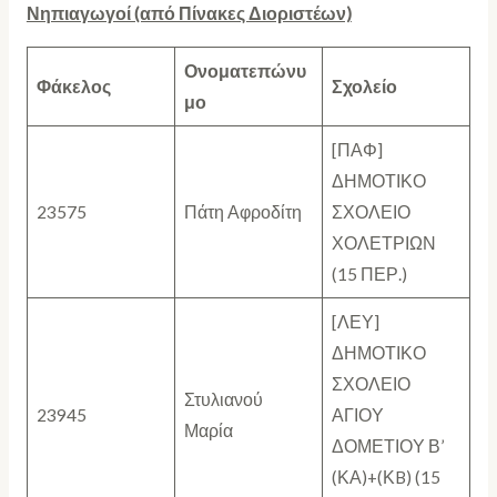
Νηπιαγωγοί (από Πίνακες Διοριστέων)
Ονοματεπώνυ
Φάκελος
Σχολείο
μο
[ΠΑΦ]
ΔΗΜΟΤΙΚΟ
23575
Πάτη Αφροδίτη
ΣΧΟΛΕΙΟ
ΧΟΛΕΤΡΙΩΝ
(15 ΠΕΡ.)
[ΛΕΥ]
ΔΗΜΟΤΙΚΟ
ΣΧΟΛΕΙΟ
Στυλιανού
23945
ΑΓΙΟΥ
Μαρία
ΔΟΜΕΤΙΟΥ Β’
(ΚΑ)+(ΚB) (15