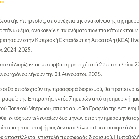
οί
ευτικής Υπηρεσίας, σε συνέχεια της ανακοίνωσής της ημερο
ο πάνω θέμα, ανακοινώνει τα ονόματα των πιο κάτω εκπαιδευ
ρετήσουν στην Κυπριακή Εκπαιδευτική Αποστολή (ΚΕΑ) Ην
τος 2024-2025.
υτικοί διορίζονται με σύμβαση, με ισχύ από 2 Σεπτεμβρίου 2
νου χρόνου λήγουν την 31 Αυγούστου 2025.
ποίοι θα αποδεχτούν την προσφορά διορισμού, θα πρέπει να 
Γραφείο της Επιτροπής, εντός 7 ημερών από τη σημερινή ημ
ού Ποινικού Μητρώου, από το αρμόδιο Γραφείο της Αστυνομία
οθεί εντός των τελευταίων δύο μηνών από την ημερομηνία ισχ
περίπτωση που υποψήφιος δεν υποβάλει το Πιστοποιητικό Λευ
ου αποστέλλεται επιστολή προσφοράς διορισμού. Η υποβολή