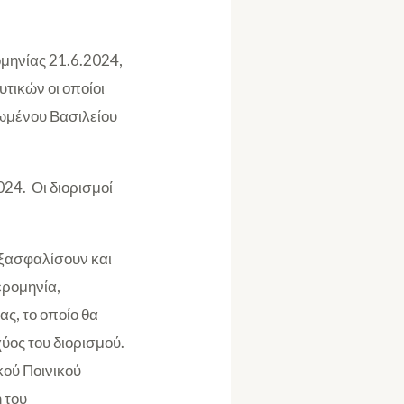
μηνίας 21.6.2024,
τικών οι οποίοι
ωμένου Βασιλείου
024. Οι διορισμοί
εξασφαλίσουν και
ερομηνία,
ς, το οποίο θα
ύος του διορισμού.
κού Ποινικού
 του