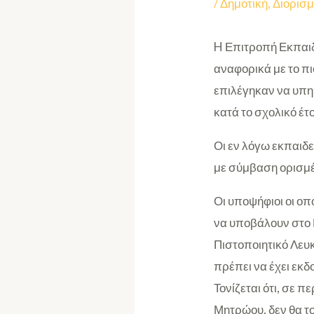
/
Δημοτική
,
Διορισμ
H Επιτροπή Εκπαιδ
αναφορικά με το πι
επιλέγηκαν να υπη
κατά το σχολικό έ
Οι εν λόγω εκπαιδε
με σύμβαση ορισμέ
Οι υποψήφιοι οι ο
να υποβάλουν στο 
Πιστοποιητικό Λευκ
πρέπει να έχει εκδ
Τονίζεται ότι, σε 
Μητρώου, δεν θα τ