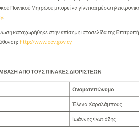
υκού Ποινικού Μητρώου μπορεί να γίνει και μέσω ηλεκτρονι
cy
.
ωση καταχωρήθηκε στην επίσημη ιστοσελίδα της Επιτροπή
εύθυνση:
http://www.eey.gov.cy
ΥΜΒΑΣΗ ΑΠΟ ΤΟΥΣ ΠΙΝΑΚΕΣ ΔΙΟΡΙΣΤΕΩΝ
Ονομ
ατεπώνυμο
Έλενα Χαραλάμπους
Ιωάννης Φωτιάδης