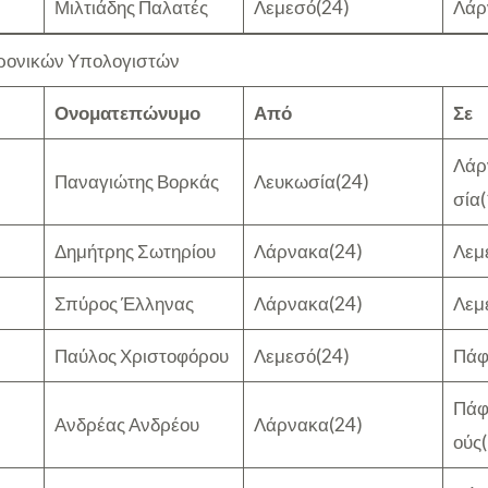
Μιλτιάδης Παλατές
Λεμεσό(24)
Λάρ
ρονικών Υπολογιστών
Ονοματεπώνυμο
Από
Σε
Λάρ
Παναγιώτης Βορκάς
Λευκωσία(24)
σία(
Δημήτρης Σωτηρίου
Λάρνακα(24)
Λεμ
Σπύρος Έλληνας
Λάρνακα(24)
Λεμ
Παύλος Χριστοφόρου
Λεμεσό(24)
Πάφ
Πάφ
Ανδρέας Ανδρέου
Λάρνακα(24)
ούς(