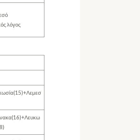
εσό
κός λόγος
κωσία(15)+Λεμεσ
νακα(16)+Λευκω
8)