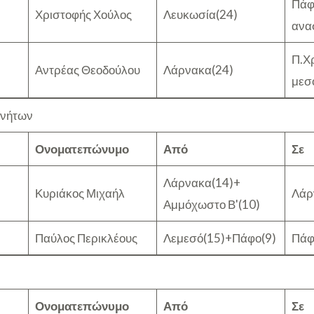
Πάφ
Χριστοφής Χούλος
Λευκωσία(24)
ανα
Π.Χ
Αντρέας Θεοδούλου
Λάρνακα(24)
μεσ
ινήτων
Ονοματεπώνυμο
Από
Σε
Λάρνακα(14)+
Κυριάκος Μιχαήλ
Λάρ
Αμμόχωστο Β'(10)
Παύλος Περικλέους
Λεμεσό(15)+Πάφο(9)
Πάφ
Ονοματεπώνυμο
Από
Σε