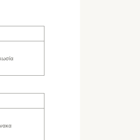
κωσία
νακα