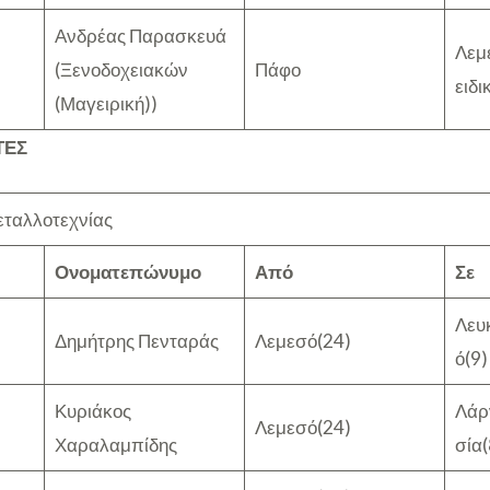
Ανδρέας Παρασκευά
Λεμ
(Ξενοδοχειακών
Πάφο
ειδι
(Μαγειρική))
ΤΕΣ
ταλλοτεχνίας
Ονοματεπώνυμο
Από
Σε
Λευ
Δημήτρης Πενταράς
Λεμεσό(24)
ό(9)
Κυριάκος
Λάρ
Λεμεσό(24)
Χαραλαμπίδης
σία(