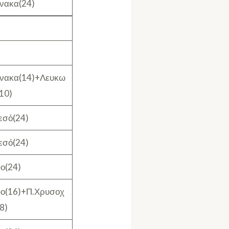
νακα(24)
νακα(14)+Λευκω
10)
εσό(24)
εσό(24)
ο(24)
ο(16)+Π.Χρυσοχ
8)