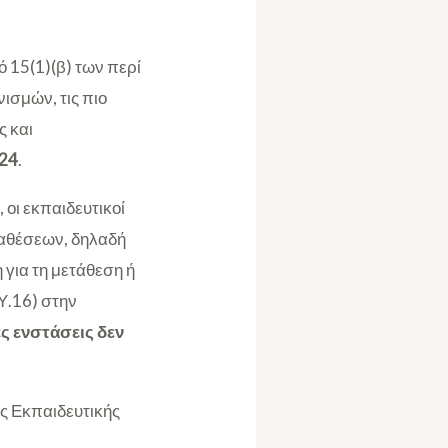
 15(1)(β) των περί
ισμών, τις πιο
ς και
24
.
 οι εκπαιδευτικοί
ταθέσεων, δηλαδή
για τη μετάθεση ή
Υ.16) στην
 ενστάσεις δεν
ς Εκπαιδευτικής