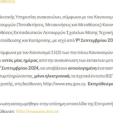
αθέσεις
ευτικής Υπηρεσίας ανακοινώνει, σύμφωνα με τον Κανονισμό
τουργών (Τοποθετήσεις, Μετακινήσεις και Μεταθέσεις) Κανον
αθέσεις Εκπαιδευτικών Λειτουργών Σχολείων Μέσης Τεχνική
η
παίδευσης και Κατάρτισης, με ισχύ από
9
Σεπτεμβρίου 20
, σύμφωνα με τον Κανονισμό 15(3) των πιο πάνω Κανονισμών,
ύν
εντός μίας ημέρας
από την ανακοίνωση των έκτακτων με
7 Σεπτεμβρίου 2024,
να υποβάλουν
αιτιολογημένη
ένσταση 
, συμπληρώνοντας,
μόνο ηλεκτρονικά,
το σχετικό έντυπο (ΕΕ
τροπής, στη διεύθυνση http://www.eey.gov.cy.
Εκπρόθεσμες
ωση καταχωρήθηκε στην επίσημη ιστοσελίδα της Επιτροπή
εύθυνση:
http://www.eey.gov.cy