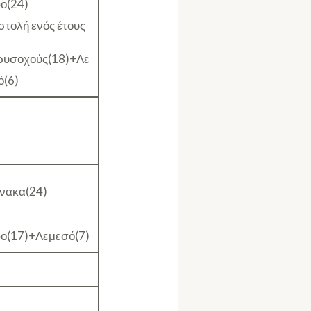
ο(24)
στολή ενός έτους
ρυσοχούς(18)+Λε
ό(6)
νακα(24)
ο(17)+Λεμεσό(7)