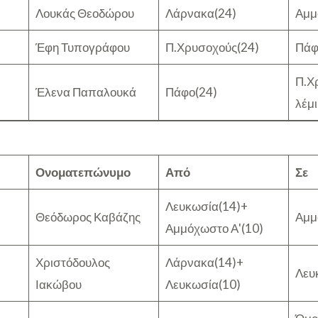
Λουκάς Θεοδώρου
Λάρνακα(24)
Αμμ
Έφη Τυπογράφου
Π.Χρυσοχούς(24)
Πάφ
Π.Χ
Έλενα Παπαλουκά
Πάφο(24)
λέμι
Ονοματεπώνυμο
Από
Σε
Λευκωσία(14)+
Θεόδωρος Καβάζης
Αμμ
Αμμόχωστο Α'(10)
Χριστόδουλος
Λάρνακα(14)+
Λευ
Ιακώβου
Λευκωσία(10)