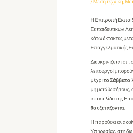
/
Μέση τεχνική
,
Μετ
Η Επιτροπή Εκπαιδ
Εκπαιδευτικών Λει
κάτω έκτακτες μετ
Επαγγελματικής Εκ
Διευκρινίζεται ότι
λειτουργοί μπορο
μέχρι
το Σάββατο 
μη μετάθεσή τους
ιστοσελίδα της Επι
θα εξετάζονται.
Η παρούσα ανακοίν
Υπηρεσίας, στη δι