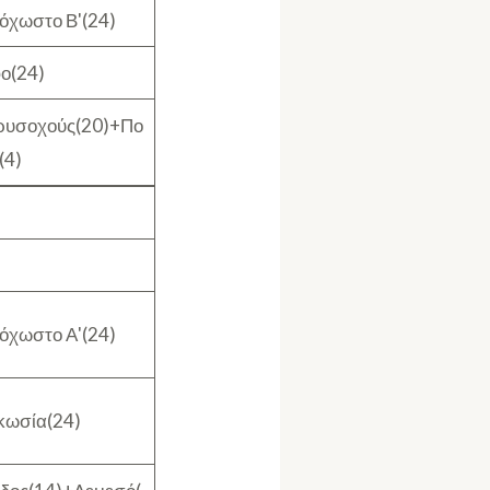
όχωστο Β'(24)
ο(24)
ρυσοχούς(20)+Πο
(4)
όχωστο Α'(24)
κωσία(24)