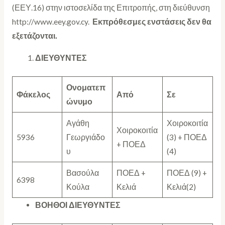
(ΕΕΥ.16) στην ιστοσελίδα της Επιτροπής, στη διεύθυνση
http://www.eey.gov.cy.
Εκπρόθεσμες ενστάσεις δεν θα
εξετάζονται.
ΔΙΕΥΘΥΝΤΕΣ
Ονοματεπ
Φάκελος
Από
Σε
ώνυμο
Αγάθη
Χοιροκοιτία
Χοιροκοιτία
5936
Γεωργιάδο
(3) + ΠΟΕΔ
+ ΠΟΕΔ
υ
(4)
Βασούλα
ΠΟΕΔ +
ΠΟΕΔ (9) +
6398
Κούλα
Κελιά
Κελιά(2)
ΒΟΗΘΟΙ ΔΙΕΥΘΥΝΤΕΣ