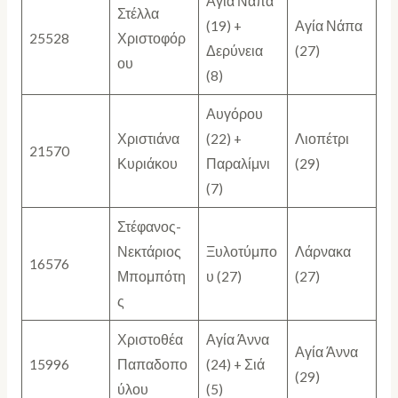
Αγία Νάπα
Στέλλα
(19) +
Αγία Νάπα
25528
Χριστοφόρ
Δερύνεια
(27)
ου
(8)
Αυγόρου
Χριστιάνα
(22) +
Λιοπέτρι
21570
Κυριάκου
Παραλίμνι
(29)
(7)
Στέφανος-
Νεκτάριος
Ξυλοτύμπο
Λάρνακα
16576
Μπομπότη
υ (27)
(27)
ς
Χριστοθέα
Αγία Άννα
Αγία Άννα
15996
Παπαδοπο
(24) + Σιά
(29)
ύλου
(5)