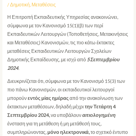
/
Δημοτική
,
Μεταθέσεις
Η Επιτροπή Εκπαιδευτικής Υπηρεσίας ανακοινώνει,
σύμφωνα με τον Κανονισμό 15(1)(β) των περί
Εκπαιδευτικών Λειτουργών (Τοποθετήσεις, Μετακινήσεις
και Μεταθέσεις) Κανονισμών, τις πιο κάτω έκτακτες
μεταθέσεις Εκπαιδευτικών Λειτουργών Σχολείων
Δημοτικής Εκπαίδευσης, με ισχύ από
5 Σεπτεμβρίου
2024
.
Διευκρινίζεται ότι, σύμφωνα με τον Κανονισμό 15(3) των
πιο πάνω Κανονισμών, οι εκπαιδευτικοί λειτουργοί
μπορούν
εντός μίας ημέρας
από την ανακοίνωση των
έκτακτων μεταθέσεων, δηλαδή μέχρι
την Τετάρτη 4
Σεπτεμβρίου 2024,
να υποβάλουν
αιτιολογημένη
ένσταση για τη μετάθεση ή μη μετάθεσή τους,
συμπληρώνοντας,
μόνο ηλεκτρονικά,
το σχετικό έντυπο