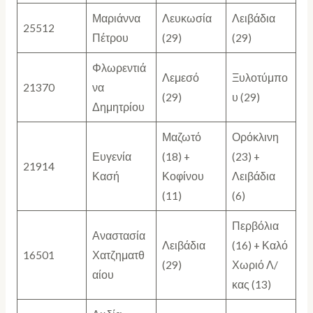
Μαριάννα
Λευκωσία
Λειβάδια
25512
Πέτρου
(29)
(29)
Φλωρεντιά
Λεμεσό
Ξυλοτύμπο
21370
να
(29)
υ (29)
Δημητρίου
Μαζωτό
Ορόκλινη
Ευγενία
(18) +
(23) +
21914
Κασή
Κοφίνου
Λειβάδια
(11)
(6)
Περβόλια
Αναστασία
Λειβάδια
(16) + Καλό
16501
Χατζηματθ
(29)
Χωριό Λ/
αίου
κας (13)