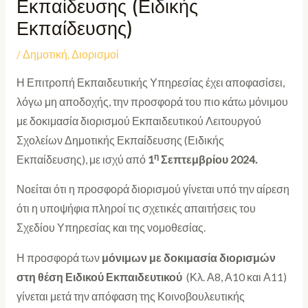
Εκπαίδευσης (Ειδικής
Εκπαίδευσης)
/
Δημοτική
,
Διορισμοί
Η Επιτροπή Εκπαιδευτικής Υπηρεσίας έχει αποφασίσει,
λόγω μη αποδοχής, την προσφορά του πιο κάτω μόνιμου
με δοκιμασία διορισμού Εκπαιδευτικού Λειτουργού
Σχολείων Δημοτικής Εκπαίδευσης (Ειδικής
η
Εκπαίδευσης), με ισχύ από
1
Σεπτεμβρίου 2024.
Νοείται ότι η προσφορά διορισμού γίνεται υπό την αίρεση
ότι η υποψήφια πληροί τις σχετικές απαιτήσεις του
Σχεδίου Υπηρεσίας και της νομοθεσίας.
Η προσφορά των
μόνιμων με δοκιμασία διορισμών
στη θέση Ειδικού Εκπαιδευτικού
(Κλ. Α8, Α10 και Α11)
γίνεται μετά την απόφαση της Κοινοβουλευτικής