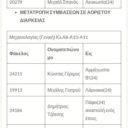
20279
Μιχαήλ Σπανός
Λευκωσία(24)
ΜΕΤΑΤΡΟΠΗ ΣΥΜΒΑΣΕΩΝ ΣΕ ΑΟΡΙΣΤΟΥ
ΔΙΑΡΚΕΙΑΣ
Μηχανολογίας (Γενική) Κλ.Α8-Α10-Α11
Ονοματεπώνυ
Φάκελος
Εις
μο
Αμμόχωστο
24215
Κώστας Γέριμος
Β'(24)
19913
Μιχάλης Γιατρού
Λάρνακα(24)
Πάφο(24)
Δημήτριος
24186
αναστολή ενός
Τζάτσης
έτους