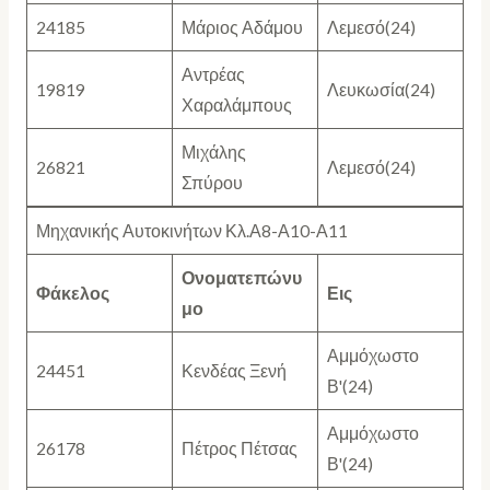
24185
Μάριος Αδάμου
Λεμεσό(24)
Αντρέας
19819
Λευκωσία(24)
Χαραλάμπους
Μιχάλης
26821
Λεμεσό(24)
Σπύρου
Μηχανικής Αυτοκινήτων Κλ.Α8-Α10-Α11
Ονοματεπώνυ
Φάκελος
Εις
μο
Αμμόχωστο
24451
Κενδέας Ξενή
Β'(24)
Αμμόχωστο
26178
Πέτρος Πέτσας
Β'(24)