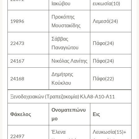
Ιακώβου
ευκωσία(10)
Προκόπης
19896
Λεμεσό(24)
Μουστακίδης
Σάββας
22473
Πάφο(24)
Παναγιώτου
24167
Νικόλας Λανίτης
Πάφο(24)
Δημήτρης
24168
Πάφο(22)
Κούκλου
Ξενοδοχειακών (Τραπεζοκομία) Κλ.Α8-Α10-Α11
Ονοματεπώνυ
Φάκελος
Εις
μο
Έλενα
Λευκωσία(15)+
22497