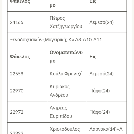
Φάκελος
Εις
μο
Πέτρος
24165
Λεμεσό(24)
Χατζηγεωργίου
Ξενοδοχειακών (Μαγειρική) Κλ.Α8-Α10-Α11
Ονοματεπώνυ
Φάκελος
Εις
μο
22558
Κούλα Φραντζή
Λεμεσό(24)
Κυριάκος
22970
Πάφο(24)
Ανδρέου
Αντρέας
22972
Πάφο(24)
Ευριπίδου
Χριστόδουλος
Λάρνακα(14)+Λ
22392