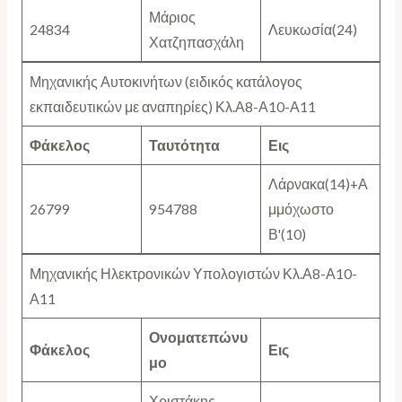
Μάριος
24834
Λευκωσία(24)
Χατζηπασχάλη
Μηχανικής Αυτοκινήτων (ειδικός κατάλογος
εκπαιδευτικών με αναπηρίες) Κλ.Α8-Α10-Α11
Φάκελος
Ταυτότητα
Εις
Λάρνακα(14)+Α
26799
954788
μμόχωστο
Β'(10)
Μηχανικής Ηλεκτρονικών Υπολογιστών Κλ.Α8-Α10-
Α11
Ονοματεπώνυ
Φάκελος
Εις
μο
Χριστάκης