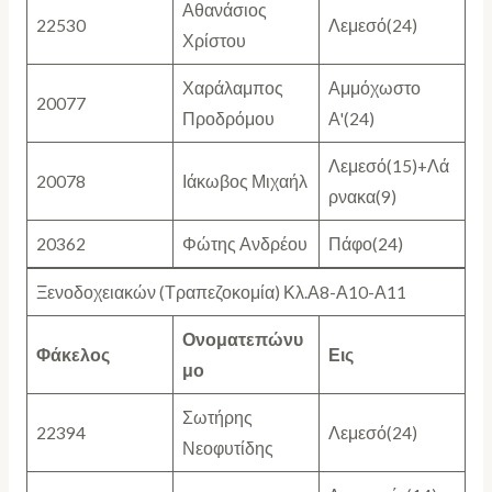
Αθανάσιος
22530
Λεμεσό(24)
Χρίστου
Χαράλαμπος
Αμμόχωστο
20077
Προδρόμου
Α'(24)
Λεμεσό(15)+Λά
20078
Ιάκωβος Μιχαήλ
ρνακα(9)
20362
Φώτης Ανδρέου
Πάφο(24)
Ξενοδοχειακών (Τραπεζοκομία) Κλ.Α8-Α10-Α11
Ονοματεπώνυ
Φάκελος
Εις
μο
Σωτήρης
22394
Λεμεσό(24)
Νεοφυτίδης