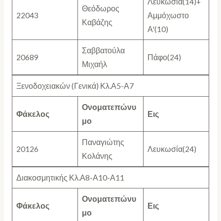
Λευκωσία(14)+
Θεόδωρος
22043
Αμμόχωστο
Καβάζης
Α'(10)
Σαββατούλα
20689
Πάφο(24)
Μιχαήλ
Ξενοδοχειακών (Γενικά) Κλ.Α5-Α7
Ονοματεπώνυ
Φάκελος
Εις
μο
Παναγιώτης
20126
Λευκωσία(24)
Κολάνης
Διακοσμητικής Κλ.Α8-Α10-Α11
Ονοματεπώνυ
Φάκελος
Εις
μο