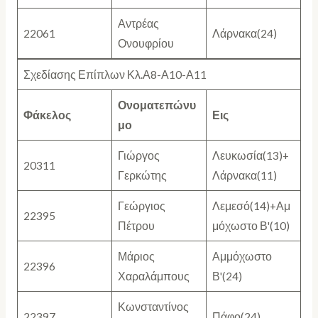
Αντρέας
22061
Λάρνακα(24)
Ονουφρίου
Σχεδίασης Επίπλων Κλ.Α8-Α10-Α11
Ονοματεπώνυ
Φάκελος
Εις
μο
Γιώργος
Λευκωσία(13)+
20311
Γερκώτης
Λάρνακα(11)
Γεώργιος
Λεμεσό(14)+Αμ
22395
Πέτρου
μόχωστο Β'(10)
Μάριος
Αμμόχωστο
22396
Χαραλάμπους
Β'(24)
Κωνσταντίνος
22397
Πάφο(24)