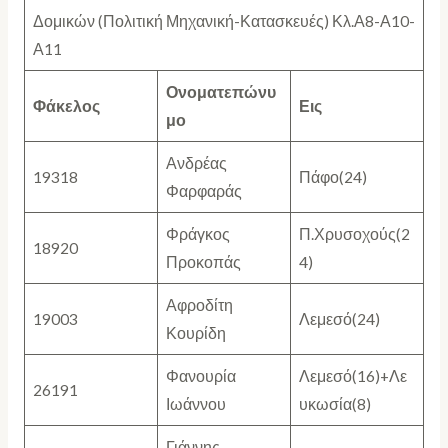
Δομικών (Πολιτική Μηχανική-Κατασκευές) Κλ.Α8-Α10-
Α11
Ονοματεπώνυ
Φάκελος
Εις
μο
Ανδρέας
19318
Πάφο(24)
Φαρφαράς
Φράγκος
Π.Χρυσοχούς(2
18920
Προκοπάς
4)
Αφροδίτη
19003
Λεμεσό(24)
Κουρίδη
Φανουρία
Λεμεσό(16)+Λε
26191
Ιωάννου
υκωσία(8)
Γιάννης