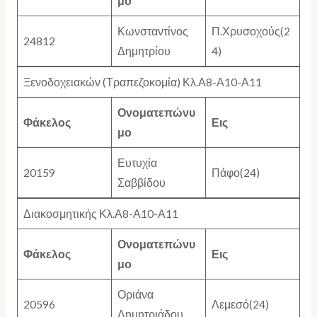
μο
Κωνσταντίνος
Π.Χρυσοχούς(2
24812
Δημητρίου
4)
Ξενοδοχειακών (Τραπεζοκομία) Κλ.Α8-Α10-Α11
Ονοματεπώνυ
Φάκελος
Εις
μο
Ευτυχία
20159
Πάφο(24)
Σαββίδου
Διακοσμητικής Κλ.Α8-Α10-Α11
Ονοματεπώνυ
Φάκελος
Εις
μο
Οριάνα
20596
Λεμεσό(24)
Δημητριάδου