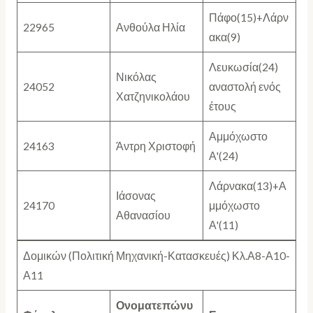
Πάφο(15)+Λάρν
22965
Ανθούλα Ηλία
ακα(9)
Λευκωσία(24)
Νικόλας
24052
αναστολή ενός
Χατζηνικολάου
έτους
Αμμόχωστο
24163
Άντρη Χριστοφή
Α'(24)
Λάρνακα(13)+Α
Ιάσονας
24170
μμόχωστο
Αθανασίου
Α'(11)
Δομικών (Πολιτική Μηχανική-Κατασκευές) Κλ.Α8-Α10-
Α11
Ονοματεπώνυ