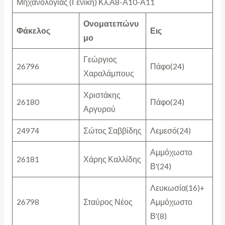
Μηχανολογίας (Γενική) Κλ.Α8-Α10-Α11
Ονοματεπώνυ
Φάκελος
Εις
μο
Γεώργιος
26796
Πάφο(24)
Χαραλάμπους
Χριστάκης
26180
Πάφο(24)
Αργυρού
24974
Σώτος Σαββίδης
Λεμεσό(24)
Αμμόχωστο
26181
Χάρης Καλλίδης
Β'(24)
Λευκωσία(16)+
26798
Σταύρος Νέος
Αμμόχωστο
Β'(8)