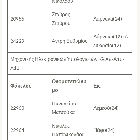
Νικολάου
Σταύρος
20955
Λάρνακα(24)
Σταύρου
Λάρνακα(12)+Λ
24229
Άντρη Ευθυμίου
ευκωσία(12)
Μηχανικής Ηλεκτρονικών Υπολογιστών Κλ.Α8-Α10-
Α11
Ονοματεπώνυ
Φάκελος
Εις
μο
Παναγιώτα
22963
Λεμεσό(24)
Ματσούκα
Νικόλας
22964
Πάφο(24)
Παπανικολάου