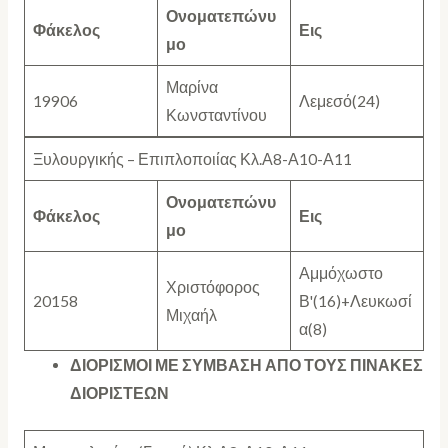
Ονοματεπώνυ
Φάκελος
Εις
μο
Μαρίνα
19906
Λεμεσό(24)
Κωνσταντίνου
Ξυλουργικής – Επιπλοποιίας Κλ.Α8-Α10-Α11
Ονοματεπώνυ
Φάκελος
Εις
μο
Αμμόχωστο
Χριστόφορος
20158
Β'(16)+Λευκωσί
Μιχαήλ
α(8)
ΔΙΟΡΙΣΜΟΙ ΜΕ ΣΥΜΒΑΣΗ ΑΠΟ ΤΟΥΣ ΠΙΝΑΚΕΣ
ΔΙΟΡΙΣΤΕΩΝ