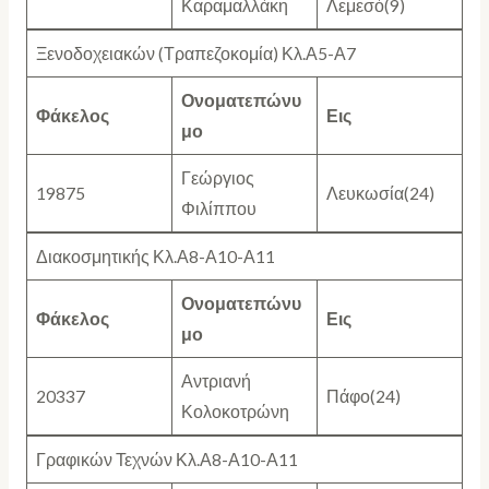
Καραμαλλάκη
Λεμεσό(9)
Ξενοδοχειακών (Τραπεζοκομία) Κλ.Α5-Α7
Ονοματεπώνυ
Φάκελος
Εις
μο
Γεώργιος
19875
Λευκωσία(24)
Φιλίππου
Διακοσμητικής Κλ.Α8-Α10-Α11
Ονοματεπώνυ
Φάκελος
Εις
μο
Αντριανή
20337
Πάφο(24)
Κολοκοτρώνη
Γραφικών Τεχνών Κλ.Α8-Α10-Α11