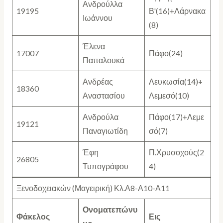
Ανδρούλλα
19195
Β'(16)+Λάρνακα
Ιωάννου
(8)
Έλενα
17007
Πάφο(24)
Παπαλουκά
Ανδρέας
Λευκωσία(14)+
18360
Αναστασίου
Λεμεσό(10)
Ανδρούλα
Πάφο(17)+Λεμε
19121
Παναγιωτίδη
σό(7)
Έφη
Π.Χρυσοχούς(2
26805
Τυπογράφου
4)
Ξενοδοχειακών (Μαγειρική) Κλ.Α8-Α10-Α11
Ονοματεπώνυ
Φάκελος
Εις