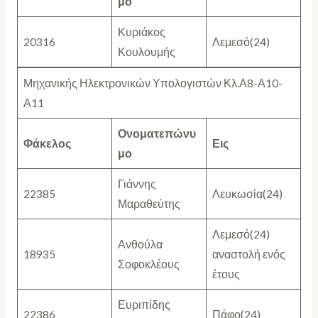
μο
Κυριάκος
20316
Λεμεσό(24)
Κουλουμής
Μηχανικής Ηλεκτρονικών Υπολογιστών Κλ.Α8-Α10-
Α11
Ονοματεπώνυ
Φάκελος
Εις
μο
Γιάννης
22385
Λευκωσία(24)
Μαραθεύτης
Λεμεσό(24)
Ανθούλα
18935
αναστολή ενός
Σοφοκλέους
έτους
Ευριπίδης
22386
Πάφο(24)