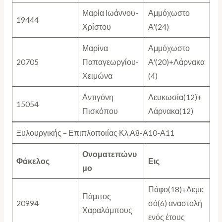
Μαρία Ιωάννου-
Αμμόχωστο
19444
Χρίστου
Α'(24)
Μαρίνα
Αμμόχωστο
20705
Παπαγεωργίου-
Α'(20)+Λάρνακα
Χειμώνα
(4)
Αντιγόνη
Λευκωσία(12)+
15054
Πισκόπου
Λάρνακα(12)
Ξυλουργικής – Επιπλοποιίας Κλ.Α8-Α10-Α11
Ονοματεπώνυ
Φάκελος
Εις
μο
Πάφο(18)+Λεμε
Πάμπος
20994
σό(6) αναστολή
Χαραλάμπους
ενός έτους