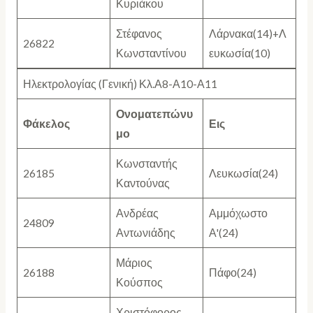
Κυριάκου
Στέφανος
Λάρνακα(14)+Λ
26822
Κωνσταντίνου
ευκωσία(10)
Ηλεκτρολογίας (Γενική) Κλ.Α8-Α10-Α11
Ονοματεπώνυ
Φάκελος
Εις
μο
Κωνσταντής
26185
Λευκωσία(24)
Καντούνας
Ανδρέας
Αμμόχωστο
24809
Αντωνιάδης
Α'(24)
Μάριος
26188
Πάφο(24)
Κούσπος
Χριστόφορος