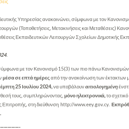
σεις
ευτικής Υπηρεσίας ανακοινώνει, σύμφωνα με τον Κανονισμό
τουργών (Τοποθετήσεις, Μετακινήσεις και Μεταθέσεις) Κανον
αθέσεις Εκπαιδευτικών Λειτουργών Σχολείων Δημοτικής Εκπ
024
.
, σύμφωνα με τον Κανονισμό 15(3) των πιο πάνω Κανονισμών,
ύν
μέσα σε επτά ημέρες
από την ανακοίνωση των έκτακτων 
Πέμπτη 25 Ιουλίου 2024,
να υποβάλουν
αιτιολογημένη
ένστ
άθεσή τους, συμπληρώνοντας,
μόνο ηλεκτρονικά,
το σχετικό
ς Επιτροπής, στη διεύθυνση http://www.eey.gov.cy.
Εκπρόθ
.
—————-