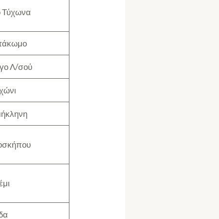
ο Τύχωνα
τάκωμο
γο Λ/σού
χώνι
μήκληνη
οσκήπου
έμι
δα