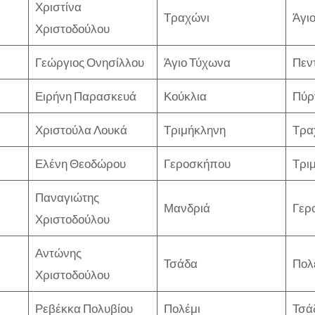
Χριστίνα
Τραχώνι
Άγι
Χριστοδούλου
Γεώργιος Ονησίλλου
Άγιο Τύχωνα
Πεν
Ειρήνη Παρασκευά
Κούκλια
Πύρ
Χριστούλα Λουκά
Τριμήκληνη
Τρα
Ελένη Θεοδώρου
Γεροσκήπου
Τρι
Παναγιώτης
Μανδριά
Γερ
Χριστοδούλου
Αντώνης
Τσάδα
Πολ
Χριστοδούλου
Ρεβέκκα Πολυβίου
Πολέμι
Τσά