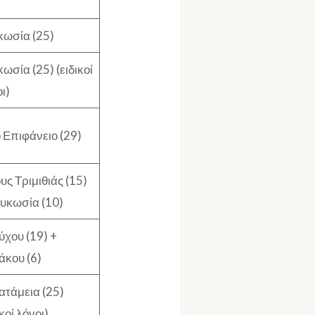
κωσία (25)
ωσία (25) (ειδικοί
ι)
 Επιφάνειο (29)
υς Τριμιθιάς (15)
ευκωσία (10)
ύχου (19) +
άκου (6)
ατάμεια (25)
ικοί λόγοι)