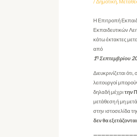
/
Δημοτική
,
Μεταθέ
Η Επιτροπή Εκπαιδ
Εκπαιδευτικών Λει
κάτω έκτακτες μετ
από
η
1
Σεπτεμβρίου 2
Διευκρινίζεται ότι
λειτουργοί μπορο
δηλαδή μέχρι
την 
μετάθεση ή μη μετ
στην ιστοσελίδα τη
δεν θα εξετάζονται
———————————