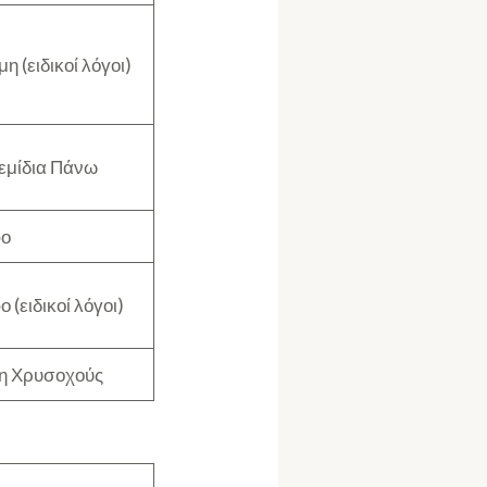
η (ειδικοί λόγοι)
εμίδια Πάνω
ο
 (ειδικοί λόγοι)
η Χρυσοχούς