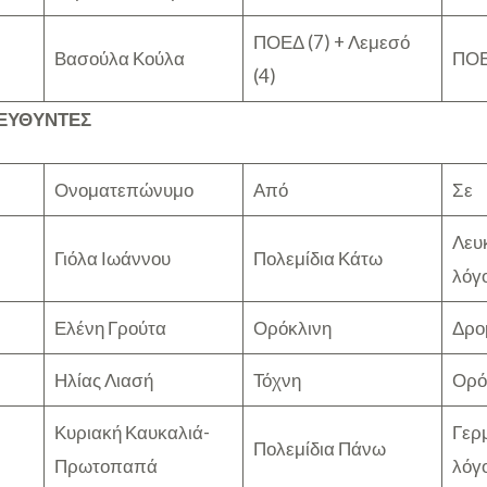
ΠΟΕΔ (7) + Λεμεσό
Βασούλα Κούλα
ΠΟΕΔ
(4)
ΙΕΥΘΥΝΤΕΣ
Ονοματεπώνυμο
Από
Σε
Λευκ
Γιόλα Ιωάννου
Πολεμίδια Κάτω
λόγο
Ελένη Γρούτα
Ορόκλινη
Δρο
Ηλίας Λιασή
Τόχνη
Ορό
Κυριακή Καυκαλιά-
Γερμ
Πολεμίδια Πάνω
Πρωτοπαπά
λόγο