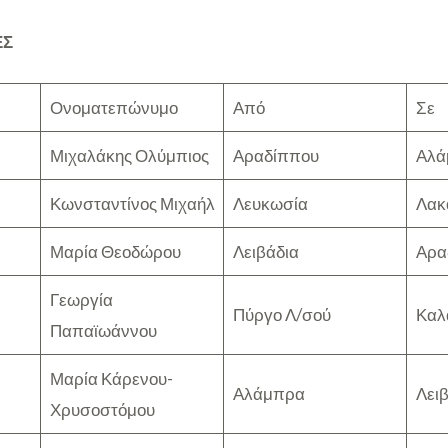
ΕΣ
Ονοματεπώνυμο
Από
Σε
Μιχαλάκης Ολύμπιος
Αραδίππου
Αλά
Κωνσταντίνος Μιχαήλ
Λευκωσία
Λακ
Μαρία Θεοδώρου
Λειβάδια
Αρα
Γεωργία
Πύργο Λ/σού
Καλ
Παπαϊωάννου
Μαρία Κάρενου-
Αλάμπρα
Λει
Χρυσοστόμου