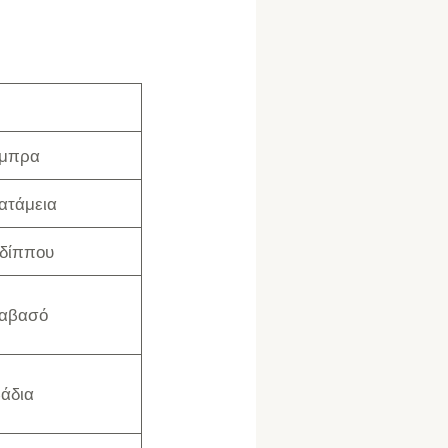
μπρα
ατάμεια
δίππου
αβασό
βάδια