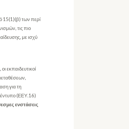
 15(1)(β) των περί
ισμών, τις πιο
αίδευσης, με ισχύ
 οι εκπαιδευτικοί
μεταθέσεων,
αση για τη
 έντυπο (ΕΕΥ.16)
εσμες ενστάσεις