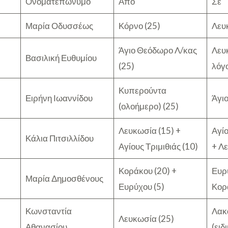
Ονοματεπώνυμο
Από
Σε
Μαρία Οδυσσέως
Κόρνο (25)
Λευ
Άγιο Θεόδωρο Λ/κας
Λευκ
Βασιλική Ευθυμίου
(25)
λόγο
Κυπερούντα
Ειρήνη Ιωαννίδου
Άγιο
(ολοήμερο) (25)
Λευκωσία (15) +
Αγίο
Κάλια Πιτσιλλίδου
Αγίους Τριμιθιάς (10)
+ Λ
Κοράκου (20) +
Ευρ
Μαρία Δημοσθένους
Ευρύχου (5)
Κορ
Κωνσταντία
Λακ
Λευκωσία (25)
Αθανασίου
(ειδ