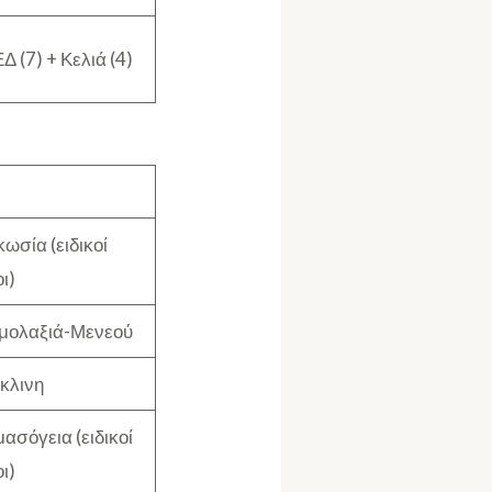
 (7) + Κελιά (4)
ωσία (ειδικοί
ι)
μολαξιά-Μενεού
κλινη
ασόγεια (ειδικοί
ι)