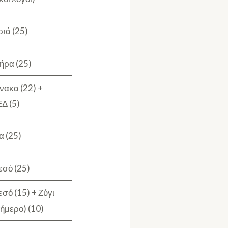
ιά (25)
ήρα (25)
νακα (22) +
Δ (5)
α (25)
εσό (25)
σό (15) + Ζύγι
ήμερο) (10)