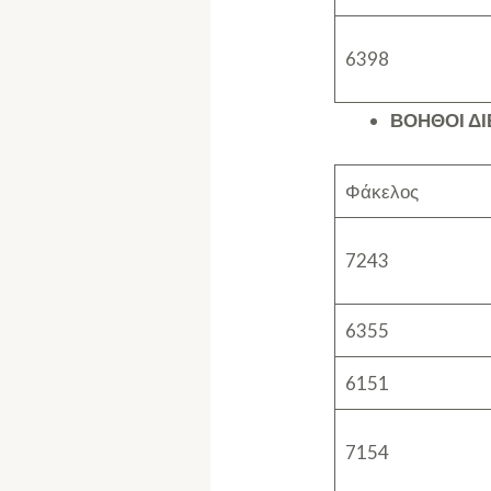
6398
ΒΟΗΘΟΙ Δ
Φάκελος
7243
6355
6151
7154