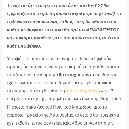
Τονίζεται ότι στο ηλεκτρονικό έντυπο ΕΕΥ21 θα
εμφανίζονται το ηλεκτρονικό ταχυδρομείο (
e
–
mail
), τα
τηλέφωνα επικοινωνίας καθώς και η διεύθυνση του
κάθε υποψηφίου, τα οποία θα πρέπει ΑΠΑΡΑΙΤΗΤΩΣ
να επικαιροποιηθούν, στο πιο πάνω έντυπο, από τον
κάθε υποψήφιο.
Υποψήφιοι των οποίων τα ονόματα θα περιληφθούν
προσεχώς σε ανακοίνωση διορισμού και προτίθενται να
αποδεκτούν τον διορισμό
θα υποχρεούνται οι ίδιοι
να
εξασφαλίσουν και να υποβάλουν μέσω ηλεκτρονικού
ταχυδρομείου στη διεύθυνση
info@eey.gov.cy
, εντός 7
ημερών από την ημερομηνία της ανακοίνωσης διορισμού,
Πιστοποιητικό Λευκού Ποινικού Μητρώου, από το
αρμόδιο Γραφείο της Αστυνομίας, το οποίο θα πρέπει να
έχει εκδοθεί εντός των τελευταίων δύο μηνών από την