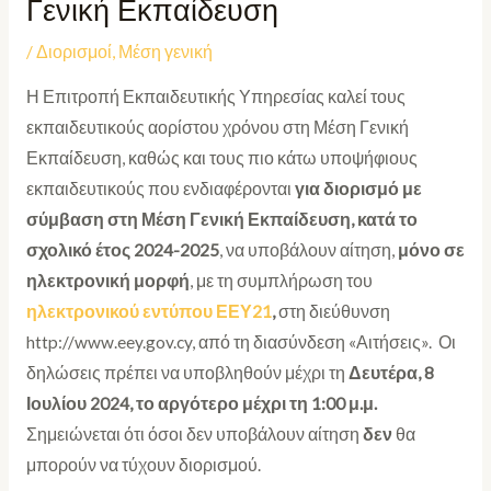
Γενική Εκπαίδευση
/
Διορισμοί
,
Μέση γενική
Η Επιτροπή Εκπαιδευτικής Υπηρεσίας καλεί τους
εκπαιδευτικούς αορίστου χρόνου στη Μέση Γενική
Εκπαίδευση, καθώς και τους πιο κάτω υποψήφιους
εκπαιδευτικούς που ενδιαφέρονται
για διορισμό με
σύμβαση στη Μέση Γενική Εκπαίδευση,
κατά το
σχολικό έτος 2024-2025
, να υποβάλουν αίτηση,
μόνο σε
ηλεκτρονική μορφή
, με τη συμπλήρωση του
ηλεκτρονικού εντύπου ΕΕΥ21
,
στη διεύθυνση
http://www.eey.gov.cy, από τη διασύνδεση «Αιτήσεις». Οι
δηλώσεις πρέπει να υποβληθούν μέχρι τη
Δευτέρα,
8
Ιουλίου 2024, το αργότερο μέχρι τη 1:00 μ.μ.
Σημειώνεται ότι όσοι δεν υποβάλουν αίτηση
δεν
θα
μπορούν να τύχουν διορισμού.