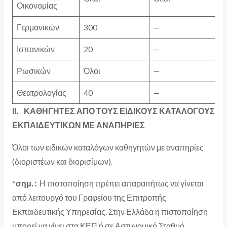
Οικονομίας
Γερμανικών
300
—
Ισπανικών
20
—
Ρωσικών
Όλοι
—
Θεατρολογίας
40
—
ΙΙ. ΚΑΘΗΓΗΤΕΣ ΑΠΟ ΤΟΥΣ ΕΙΔΙΚΟΥΣ ΚΑΤΑΛΟΓΟΥΣ
ΕΚΠΑΙΔΕΥΤΙΚΩΝ ΜΕ ΑΝΑΠΗΡΙΕΣ
Όλοι των ειδικών καταλόγων καθηγητών με αναπηρίες
(διοριστέων και διορισίμων).
*
σημ. :
Η πιστοποίηση πρέπει απαραιτήτως να γίνεται
από λειτουργό του Γραφείου της Επιτροπής
Εκπαιδευτικής Υπηρεσίας. Στην Ελλάδα η πιστοποίηση
μπορεί να γίνει στα ΚΕΠ ή σε Αστυνομικό Σταθμό.