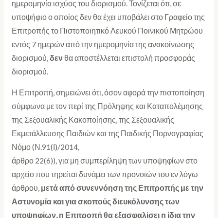
ημερομηνία ισχύος του διορισμού. Τονίζεται ότι, σε
υποψήφιο ο οποίος δεν θα έχει υποβάλει στο Γραφείο της
Επιτροπής το Πιστοποιητικό Λευκού Ποινικού Μητρώου
εντός 7 ημερών από την ημερομηνία της ανακοίνωσης
διορισμού,
δεν
θα αποστέλλεται επιστολή προσφοράς
διορισμού.
Η Επιτροπή, σημειώνει ότι, όσον αφορά την πιστοποίηση
σύμφωνα με τον περί της Πρόληψης και Καταπολέμησης
της Σεξουαλικής Κακοποίησης, της Σεξουαλικής
Εκμετάλλευσης Παιδιών και της Παιδικής Πορνογραφίας
Νόμο (Ν.91(Ι)/2014,
άρθρο 22(6)), για μη συμπερίληψη των υποψηφίων στο
αρχείο που τηρείται δυνάμει των προνοιών του εν λόγω
άρθρου,
μετά από συνεννόηση της Επιτροπής με την
Αστυνομία και για σκοπούς διευκόλυνσης των
υποψηφίων, η Επιτροπή θα εξασφαλίσει η ίδια την