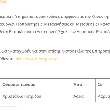
σεις
ευτικής Υπηρεσίας ανακοινώνει, σύμφωνα με τον Κανονισμό
τουργών (Τοποθετήσεις, Μετακινήσεις και Μεταθέσεις) Κανο
θεση Εκπαιδευτικού Λειτουργού Σχολείων Δημοτικής Εκπαίδ
ωση καταχωρήθηκε στην επίσημη ιστοσελίδα της Επιτροπή
εύθυνση:
http://www.eey.gov.cy
Ονοματεπώνυμο
Από
Σε
Χρυστάλλα Πετρίδου
Άδεια
Λάρνα
—————-