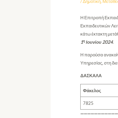
/
Δημοτική
,
Μεταθέ
Η Επιτροπή Εκπαιδ
Εκπαιδευτικών Λει
κάτω έκτακτη μετά
η
1
Ιουνίου 2024
.
Η παρούσα ανακοίν
Υπηρεσίας, στη δι
ΔΑΣΚΑΛΑ
Φάκελος
7825
———————————