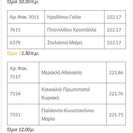
Ώρα 1
0
.30 π.μ.
Αρ. Φακ. 7011
Ηροδότου Γιόλα
222.17
7615
Πιτσιλλίδου Χρυστάλλα
222.17
6379
Στυλιανού Μαίρη
222.17
Ώρα 1
1
.
3
0 π.μ.
Αρ. Φακ.
Μερακλή Αθανασία
221.86
7117
Καυκαλιά-Πρωτοπαπά
7154
221.76
Κυριακή
Παλάοντα-Κωνσταντίνου
7331
221.75
Μαρία
Ώρα 12.00 μ.