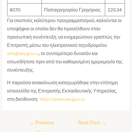
8070
Παπαγρηγορίου Γρηγόριος
220.34
Για σκοπούς καλύτερου προγραμματισμού, καλούνται οι
υποψήφιοι οι οποίοι δεν θα προσέλθουν στην
προσωπική συνέντευξη, να ενημερώσουν γραπτώς την
Επιτροπή, μέσω του ηλεκτρονικού ταχυδρομείου
info@eey.gov.cy
, το συντομότερο δυνατόν και
οπωσδήποτε πριν από την καθορισμένη ημερομηνία της
συνέντευξης.
Η παρούσα ανακοίνωση καταχωρήθηκε στην επίσημη
ιστοσελίδα της Επιτροπής Εκπαιδευτικής Υπηρεσίας,
στη διεύθυνση:
http://www.eey.gov.cy
←
Previous
Next Post
→