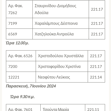
Αρ. Φακ.
Σταυρινίδου-Διομήδους
221.17
7262
Αδούλα
7199
Χαραλάμπους Δέσποινα
221.17
6569
Χατζηλούκα Αντρούλα
221.17
Ώρα 12.00 μ.
Αρ. Φακ. 6526
Χριστοδούλου Χρυστάλλα
221.17
7200
Χριστοφορίδου Χριστίνα
221.17
12221
Νεοφύτου Λεύκιος
221.14
Παρασκευή, 7 Ιουνίου 2024
Ώρα 9.30 π.μ.
Αρ. Φακ. 7601
Τσούντα Μαρία
221.11