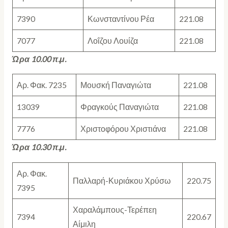
7390
Κωνσταντίνου Ρέα
221.08
7077
Λοΐζου Λουίζα
221.08
Ώρα 10.00 π.μ.
Αρ. Φακ. 7235
Μουσκή Παναγιώτα
221.08
13039
Φραγκούς Παναγιώτα
221.08
7776
Χριστοφόρου Χριστιάνα
221.08
Ώρα 10.30 π.μ.
Αρ. Φακ.
Παλλαρή-Κυριάκου Χρύσω
220.75
7395
Χαραλάμπους-Τερέπεη
7394
220.67
Αίμιλη