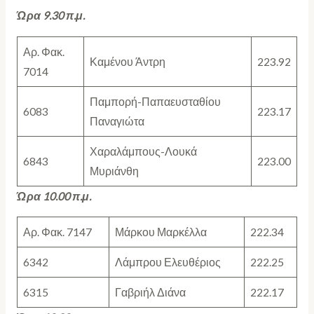
Ώρα 9.30 π.μ.
Αρ. Φακ.
Καμένου Άντρη
223.92
7014
Παμπορή-Παπαευσταθίου
6083
223.17
Παναγιώτα
Χαραλάμπους-Λουκά
6843
223.00
Μυριάνθη
Ώρα 10.
0
0 π.μ.
Αρ. Φακ. 7147
Μάρκου Μαρκέλλα
222.34
6342
Λάμπρου Ελευθέριος
222.25
6315
Γαβριήλ Διάνα
222.17