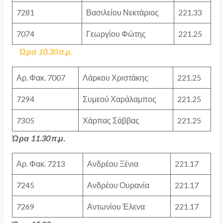
7281
Βασιλείου Νεκτάριος
221.33
7074
Γεωργίου Φώτης
221.25
Ώρα 10.30 π.μ.
Αρ. Φακ. 7007
Λάρκου Χριστάκης
221.25
7294
Συμεού Χαράλαμπος
221.25
7305
Χάρπας Σάββας
221.25
Ώρα 1
1
.
3
0 π.μ.
Αρ. Φακ. 7213
Ανδρέου Ξένια
221.17
7245
Ανδρέου Ουρανία
221.17
7269
Αντωνίου Έλενα
221.17