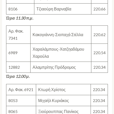
8106
Τζιαούρη Βαρναβία
220.66
Ώρα 11.30 π.μ.
Αρ. Φακ.
Κακογιάννη-Σιοπαχά Στέλλα
220.62
7341
Χαραλάμπους-Χατζηαδάμου
6989
220.54
Χαρούλα
12882
Αλαμπρίτης Πρόδρομος
220.34
Ώρα 12.00 μ.
Αρ. Φακ. 6921
Κτωρή Χρίστος
220.34
8053
Μιχαήλ Κυριάκος
220.34
8065
Ξιούρουππας Πανίκος
220.34