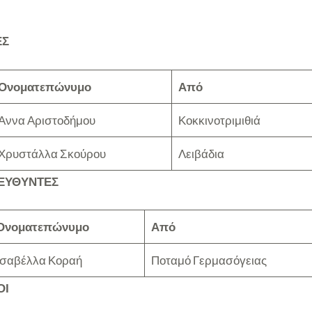
ΕΣ
Ονοματεπώνυμο
Από
Άννα Αριστοδήμου
Κοκκινοτριμιθιά
Χρυστάλλα Σκούρου
Λειβάδια
ΙΕΥΘΥΝΤΕΣ
Ονοματεπώνυμο
Από
Ισαβέλλα Κοραή
Ποταμό Γερμασόγειας
ΟΙ