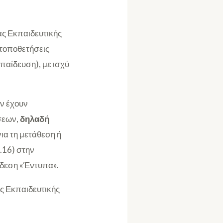
ας Εκπαιδευτικής
 τοποθετήσεις
αίδευση), με ισχύ
εν έχουν
σεων,
δηλαδή
ια τη μετάθεση ή
.16) στην
νδεση «Έντυπα».
ς Εκπαιδευτικής