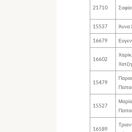
21710
Σοφία
15537
Άννα 
16679
Ευγεν
Χαρίκ
16602
Χατζη
Παρα
15479
Παπα
Μαρία
15527
Παπα
Τριαν
16589