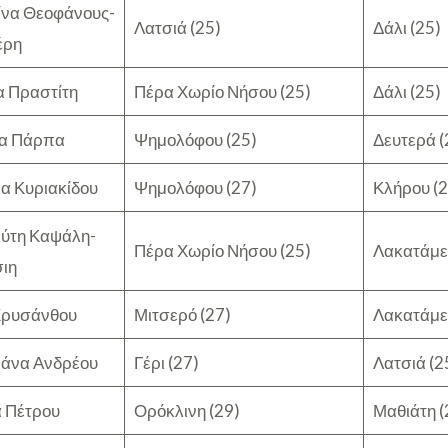
ίνα Θεοφάνους-
Λατσιά (25)
Δάλι (25)
έρη
α Πραστίτη
Πέρα Χωρίο Νήσου (25)
Δάλι (25)
να Πάρπα
Ψημολόφου (25)
Δευτερά (
α Κυριακίδου
Ψημολόφου (27)
Κλήρου (2
ύτη Καψάλη-
Πέρα Χωρίο Νήσου (25)
Λακατάμει
σιη
Χρυσάνθου
Μιτσερό (27)
Λακατάμει
ιάνα Ανδρέου
Γέρι (27)
Λατσιά (2
 Πέτρου
Ορόκλινη (29)
Μαθιάτη (