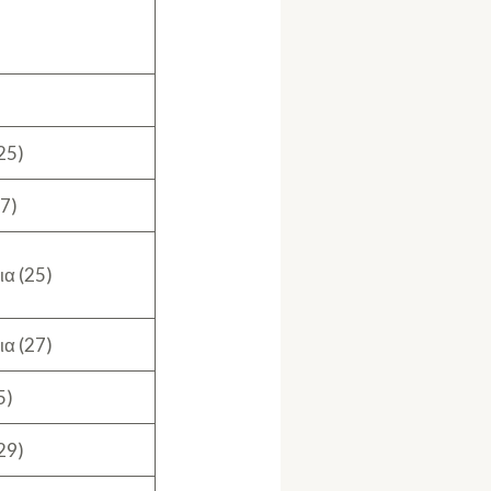
25)
7)
α (25)
α (27)
5)
29)