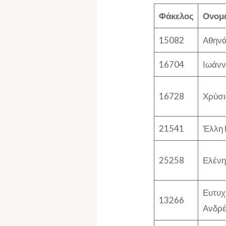
Φάκελος
Ονομ
15082
Αθην
16704
Ιωάνν
16728
Χρύσι
21541
Έλλη 
25258
Ελένη
Ευτυχ
13266
Ανδρ