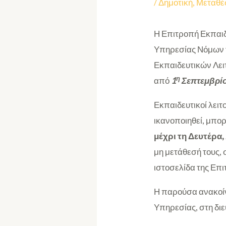
/
Δημοτική
,
Μεταθέ
Η Επιτροπή Εκπαιδ
Υπηρεσίας Νόμων τ
Εκπαιδευτικών Λει
η
από
1
Σεπτεμβρίο
Εκπαιδευτικοί λειτ
ικανοποιηθεί, μπο
μέχρι τη Δευτέρα,
μη μετάθεσή τους
ιστοσελίδα της Επ
Η παρούσα ανακοίν
Υπηρεσίας, στη δι