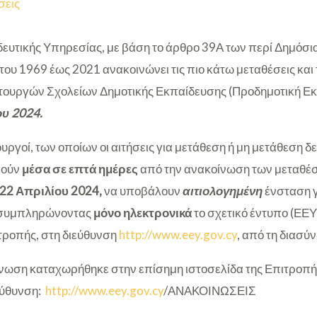
σεις
ευτικής Υπηρεσίας, με βάση το άρθρο 39Α των περί Δημόσι
ου 1969 έως 2021 ανακοινώνει τις πιο κάτω μεταθέσεις και
τουργών Σχολείων Δημοτικής Εκπαίδευσης (Προδημοτική Εκπ
υ 2024.
ουργοί, των οποίων οι αιτήσεις για μετάθεση ή μη μετάθεση δ
ρούν
μέσα σε επτά ημέρες
από την ανακοίνωση των μεταθέ
 22 Απριλίου 2024,
να υποβάλουν
αιτιολογημένη
ένσταση γ
, συμπληρώνοντας
μόνο ηλεκτρονικά
το σχετικό έντυπο (ΕΕΥ
ιτροπής, στη διεύθυνση
http://www.eey.gov.cy
, από τη διασύ
ωση καταχωρήθηκε στην επίσημη ιστοσελίδα της Επιτροπή
εύθυνση:
http://www.eey.gov.cy
/ΑΝΑΚΟΙΝΩΣΕΙΣ