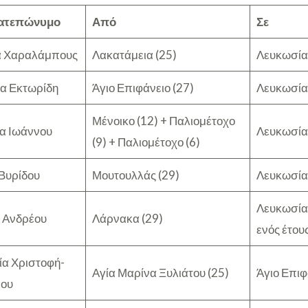
ατεπώνυμο
Από
Σε
ά Χαραλάμπους
Λακατάμεια (25)
Λευκωσία
α Εκτωρίδη
Άγιο Επιφάνειο (27)
Λευκωσία
Μένοικο (12) + Παλιομέτοχο
α Ιωάννου
Λευκωσία
(9) + Παλιομέτοχο (6)
Βυρίδου
Μουτουλλάς (29)
Λευκωσία
Λευκωσία
 Ανδρέου
Λάρνακα (29)
ενός έτου
ία Χριστοφή-
Αγία Μαρίνα Ξυλιάτου (25)
Άγιο Επιφ
έου