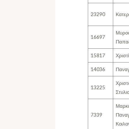
23290
Κατερ
Μυρο
16697
Παπα
15817
Χριστ
14036
Παναγ
Χριστ
13225
Στυλι
Μαρκ
7339
Παναγ
Κοιλα