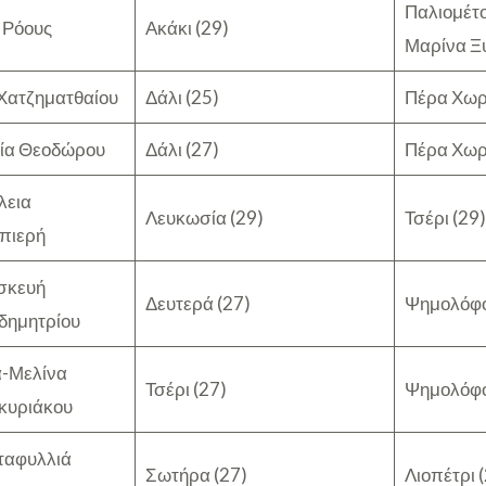
Παλιομέτο
 Ρόους
Ακάκι (29)
Μαρίνα Ξυ
Χατζηματθαίου
Δάλι (25)
Πέρα Χωρ
ία Θεοδώρου
Δάλι (27)
Πέρα Χωρ
λεια
Λευκωσία (29)
Τσέρι (29)
πιερή
σκευή
Δευτερά (27)
Ψημολόφο
δημητρίου
-Μελίνα
Τσέρι (27)
Ψημολόφο
κυριάκου
ταφυλλιά
Σωτήρα (27)
Λιοπέτρι 