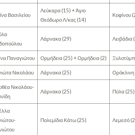
Λεύκαρα (15) + Άγιο
ίνα Βασιλείου
Κοφίνου (2
Θεόδωρο Λ/κας (14)
ύλα
Λάρνακα (29)
Λειβάδια 
δοπούλου
ίνα Παναγιώτου
Ορμήδεια (25) + Ορμήδεια (2)
Ξυλοτύμπ
ιώτα Νικολάου
Λάρνακα (25)
Ορόκλινη 
οθέα Νικολάου-
Λάρνακα (25)
Πύλα (25)
ανίδη
έλλα
ιώτου-
Πολεμίδια Κάτω (25)
Λεμεσό (2
νιώτου