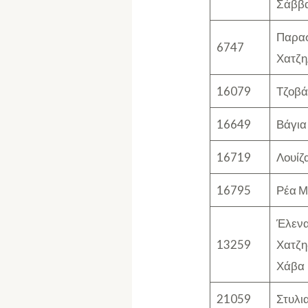
Σάββ
Παρα
6747
Χατζη
16079
Τζοβά
16649
Βάγια
16719
Λουίζ
16795
Ρέα 
Έλεν
13259
Χατζη
Χάβα
21059
Στυλι