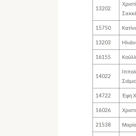
Χριστ
13202
Σιεκκ
15750
Κατίν
13203
Ηλιά
16155
Κούλλ
Ιππολ
14022
Σιάμι
14722
Έφη 
16026
Χριστ
21538
Μαρία