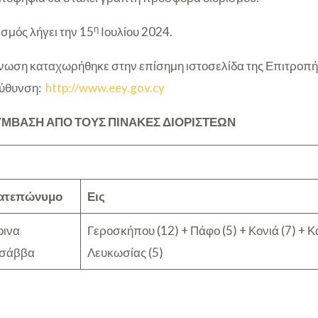
η
ισμός λήγει την 15
Ιουλίου 2024.
ωση καταχωρήθηκε στην επίσημη ιστοσελίδα της Επιτροπή
εύθυνση:
http://www.eey.gov.cy
ΥΜΒΑΣΗ ΑΠΟ ΤΟΥΣ ΠΙΝΑΚΕΣ ΔΙΟΡΙΣΤΕΩΝ
ατεπώνυμο
Εις
οινα
Γεροσκήπου (12) + Πάφο (5) + Κονιά (7) + 
σάββα
Λευκωσίας (5)