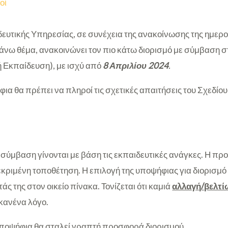
οί
ευτικής Υπηρεσίας, σε συνέχεια της ανακοίνωσης της ημερ
πάνω θέμα, ανακοινώνει τον πιο κάτω διορισμό με σύμβαση σ
ή Εκπαίδευση), με ισχύ από
8 Απριλίου 2024
.
ήφια θα πρέπει να πληροί τις σχετικές απαιτήσεις του Σχεδίο
ε σύμβαση γίνονται με βάση τις εκπαιδευτικές ανάγκες. Η π
κεκριμένη τοποθέτηση. Η επιλογή της υποψήφιας για διορισμό 
άς της στον οικείο πίνακα. Τονίζεται ότι καμιά
αλλαγή/βελτ
α κανένα λόγο.
υποψήφια θα σταλεί γραπτή προσφορά διορισμού.