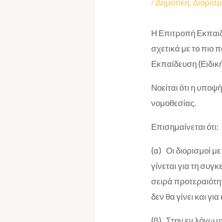
/
Δημοτική
,
Διορισμ
Η Επιτροπή Εκπαιδ
σχετικά με το πιο 
Εκπαίδευση (Ειδικ
Νοείται ότι η υποψ
νομοθεσίας.
Επισημαίνεται ότι:
(α) Οι διορισμοί μ
γίνεται για τη συγ
σειρά προτεραιότητ
δεν θα γίνει και γι
(β) Στην εν λόγω 