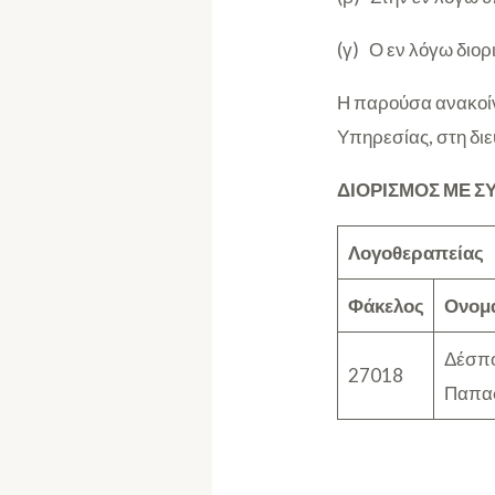
(γ) Ο εν λόγω διορ
Η παρούσα ανακοίν
Υπηρεσίας, στη δι
ΔΙΟΡΙΣΜΟΣ ΜΕ Σ
Λογοθεραπείας
Φάκελος
Ονομ
Δέσπ
27018
Παπα