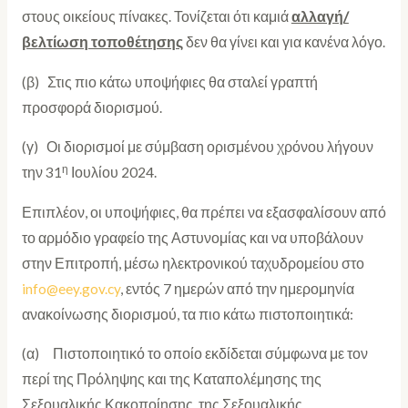
στους οικείους πίνακες. Τονίζεται ότι καμιά
αλλαγή/
βελτίωση
τοποθέτησης
δεν θα γίνει και για κανένα λόγο.
(β) Στις πιο κάτω υποψήφιες θα σταλεί γραπτή
προσφορά διορισμού.
(γ) Οι διορισμοί με σύμβαση ορισμένου χρόνου λήγουν
η
την 31
Ιουλίου 2024.
Επιπλέον, οι υποψήφιες, θα πρέπει να εξασφαλίσουν από
το αρμόδιο γραφείο της Αστυνομίας και να υποβάλουν
στην Επιτροπή, μέσω ηλεκτρονικού ταχυδρομείου στο
info@eey.gov.cy
, εντός 7 ημερών από την ημερομηνία
ανακοίνωσης διορισμού, τα πιο κάτω πιστοποιητικά:
(α) Πιστοποιητικό το οποίο εκδίδεται σύμφωνα με τον
περί της Πρόληψης και της Καταπολέμησης της
Σεξουαλικής Κακοποίησης, της Σεξουαλικής