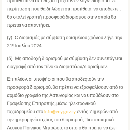
προτίθεται να αποδεχτεί ή όχι τον εν λόγω διορισμό. Σε
περίπτωση που θα δηλώσει ότι προτίθεται να αποδεχτεί,
θα σταλεί γραπτή προσφορά διορισμού στην οποία θα
πρέπει να απαντήσει.
(γ) Ο διορισμός με σύμβαση ορισμένου χρόνου λήγει την
η
31
Ιουλίου 2024.
(δ) Μη αποδοχή διορισμού με σύμβαση δεν συνεπάγεται
διαγραφή από τον πίνακα διοριστέων/διορισίμων.
Επιπλέον, οι υποψήφιοι που θα αποδεχτούν την
προσφορά διορισμού, θα πρέπει να εξασφαλίσουν από το
αρμόδιο γραφείο της Αστυνομίας και να υποβάλουν στο
Γραφείο της Επιτροπής, μέσω ηλεκτρονικού
ταχυδρομείου στο
info@eey.gov.cy
, εντός 7 ημερών από
την ημερομηνία ισχύος του διορισμού, Πιστοποιητικό
Λευκού Ποινικού Μητρώου, το οποίο θα πρέπει να έχει