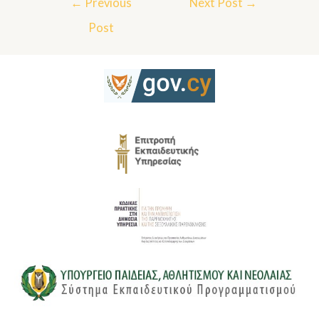
←
Previous
Next Post
→
Post