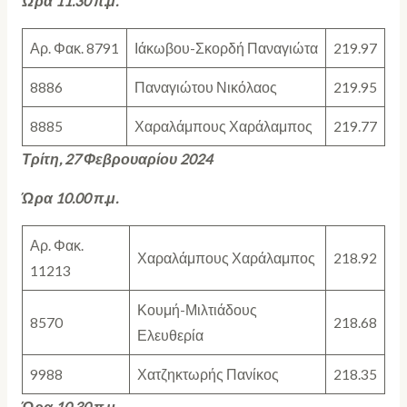
Ώρα 11.30 π.μ.
Αρ. Φακ. 8791
Ιάκωβου-Σκορδή Παναγιώτα
219.97
8886
Παναγιώτου Νικόλαος
219.95
8885
Χαραλάμπους Χαράλαμπος
219.77
Τρίτη, 27 Φεβρουαρίου 2024
Ώρα 10.00 π.μ.
Αρ. Φακ.
Χαραλάμπους Χαράλαμπος
218.92
11213
Κουμή-Μιλτιάδους
8570
218.68
Ελευθερία
9988
Χατζηκτωρής Πανίκος
218.35
Ώρα 10.30 π.μ.