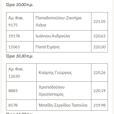
Ώρα 10.00 π.μ.
Αρ. Φακ.
Παπαδοπούλου-Ζαντήρα
221.05
9175
Λιάνα
19178
Ιωάννου Ανδρούλα
220.62
11065
Παπά Ειρήνη
220.30
Ώρα 10.30 π.μ.
Αρ. Φακ.
Κούρτης Γεώργιος
220.26
12630
Χριστοδούλου
8883
220.19
Χρυσόστομος
8578
Μιτσίδη-Σεργίδου Τασούλα
219.98