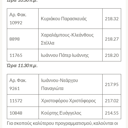
Αρ. Φακ.
Κυριάκου Παρασκευάς
218.32
10992
Χαραλάμπους-Κλεάνθους
8898
218.27
Στέλλα
11765
Ιωάννου Πάτερ Ιωάννης
218.20
Ώρα 11.30 π.μ.
Αρ. Φακ.
Ιωάννου-Νεάρχου
217.95
9261
Παναγιώτα
11572
Χριστοφόρου Χριστόφορος
217.02
10848
Κούρτης Ευάγγελος
214.55
Για σκοπούς καλύτερου προγραμματισμού, καλούνται οι