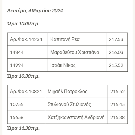
Δευτέρα, 4 Μαρτίου 2024
Ώρα 10.00 π.μ.
Αρ. Φακ. 14234
Καπιτανή Ρέα
217.53
14844
Μαραθεύτου Χριστιάνα
216.03
14994
Ισαάκ Νίκος
215.52
Ώρα 10.30 π.μ.
Αρ. Φακ. 10821
Μιχαήλ Πάτροκλος
215.52
10755
Στυλιανού Στυλιανός
215.45
15658
Χατζηκωνσταντή Ανδριανή
215.38
Ώρα 11.30 π.μ.