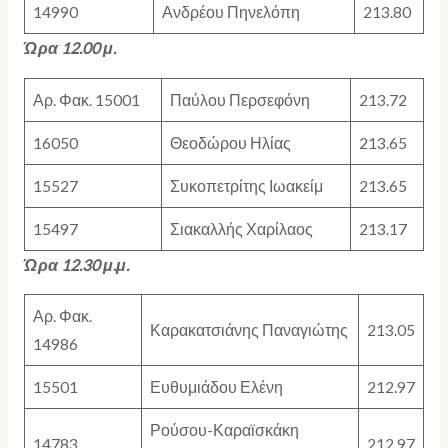
14990
Ανδρέου Πηνελόπη
213.80
Ώρα 12.00 μ.
Αρ. Φακ. 15001
Παύλου Περσεφόνη
213.72
16050
Θεοδώρου Ηλίας
213.65
15527
Συκοπετρίτης Ιωακείμ
213.65
15497
Σιακαλλής Χαρίλαος
213.17
Ώρα 12.30 μ.μ.
Αρ. Φακ.
Καρακατσιάνης Παναγιώτης
213.05
14986
15501
Ευθυμιάδου Ελένη
212.97
Ρούσου-Καραϊσκάκη
14783
212.97