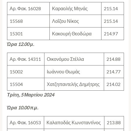
Αρ. Φακ. 16028
Καραολής Μηνάς
215.14
15568
Λοΐζου Νίκος
215.14
15301
Κακουρή Θεοδώρα
214.97
Ώρα 12.00 μ.
Αρ. Φακ. 14311
Οικονόμου Στέλλα
214.88
15002
Ιωάννου Θωμάς
214.77
15504
Χατζηπαντελής Δημήτρης
214.02
Τρίτη, 5 Μαρτίου 2024
Ώρα 10.00 π.μ.
Αρ. Φακ. 16053
Καλαποδάς Κωνσταντίνος
213.88