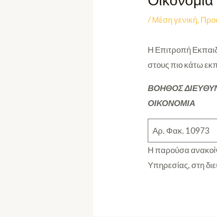
Οικονομία
/
Μέση γενική
,
Προ
Η Επιτροπή Εκπαιδ
στους πιο κάτω εκπ
ΒΟΗΘΟΣ ΔΙΕΥΘΥΝ
ΟΙΚΟΝΟΜΙΑ
Αρ. Φακ. 10973
Η παρούσα ανακοίν
Υπηρεσίας, στη δι