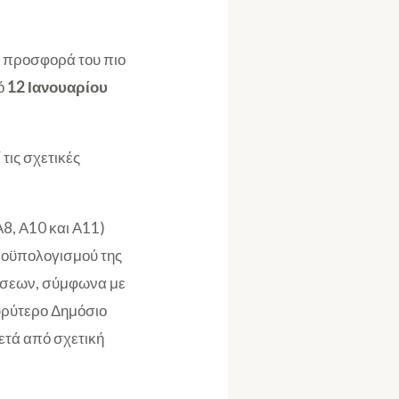
ν προσφορά του πιο
πό
12 Ιανουαρίου
τις σχετικές
Α8, Α10 και Α11)
ροϋπολογισμού της
έσεων, σύμφωνα με
υρύτερο Δημόσιο
μετά από σχετική