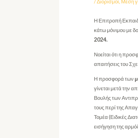
/
Διορισμοί
,
Μέση γ
Η Επιτροπή Εκπαιδ
κάτω μόνιμου με δ
2024
.
Νοείται ότι η προσ
απαιτήσεις του Σχε
Η προσφορά των
μ
γίνεται μετά την 
Βουλής των Αντιπ
τους περί της Απα
Τομέα (Ειδικές Δια
εισήγηση της αρμό