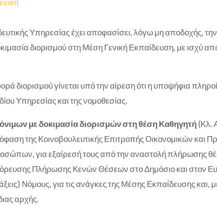
ενική
ευτικής Υπηρεσίας έχει αποφασίσει, λόγω μη αποδοχής, τη
οκιμασία διορισμού στη Μέση Γενική Εκπαίδευση, με ισχύ α
φορά διορισμού γίνεται υπό την αίρεση ότι η υποψήφια πληροί 
δίου Υπηρεσίας και της νομοθεσίας.
όνιμων με δοκιμασία διορισμών στη θέση Καθηγητή
(Κλ. 
απόφαση της Κοινοβουλευτικής Επιτροπής Οικονομικών και Π
ροσώπων, για εξαίρεσή τους από την αναστολή πλήρωσης θ
γόρευσης Πλήρωσης Κενών Θέσεων στο Δημόσιο και στον Ε
τάξεις) Νόμους, για τις ανάγκες της Μέσης Εκπαίδευσης και, 
διας αρχής.