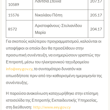
Λάντσια Στέλλα
207.17
10589
15576
Νικολάου Πόπη
205.17
Αριστοφάνους-Στυλιανίδου
8572
204.17
Μαρία
Για σκοπούς καλύτερου προγραμματισμού, καλούνται οι
υποψήφιοι οι οποίοι δεν θα προσέλθουν στην
προσωπική συνέντευξη, να ενημερώσουν γραπτώς την
Επιτροπή, μέσω του ηλεκτρονικού ταχυδρομείου
info@eey.gov.cy
, το συντομότερο δυνατόν και
οπωσδήποτε πριν από την καθορισμένη ημερομηνία της
συνέντευξης.
Η παρούσα ανακοίνωση καταχωρήθηκε στην επίσημη
ιστοσελίδα της Επιτροπής Εκπαιδευτικής Υπηρεσίας,
στη διεύθυνση:
http://www.eey.gov.cy