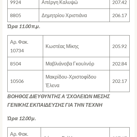
9924
Απέργη Καλυψώ
207.42
8805
Δημητρίου Χριστιάνα
206.17
Ώρα 11.00 π.μ.
Αρ. Φακ.
Κωστέας Μίκης
205.92
10734
8504
Μαβλιάνοβα Γκουλνόρ
202.84
Μακρίδου-Χριστοφίδου
10506
202.17
Έλενα
ΒΟΗΘΟΣ ΔΙΕΥΘΥΝΤΗΣ Α’ ΣΧΟΛΕΙΩΝ ΜΕΣΗΣ
ΓΕΝΙΚΗΣ ΕΚΠΑΙΔΕΥΣΗΣ ΓΙΑ ΤΗΝ ΤΕΧΝΗ
Ώρα 12.00 μ.
Αρ. Φακ.