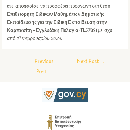
έχει αποφασίσει να προσφέρει προαγωγή στη θέση
Επιθεωρητή Ειδικών Μαθημάτων Δημοτικής
Εκπαίδευσης
για την Ειδική Εκπαίδευση
στην
Καρπασίτη – Εγγλεζάκη Πελαγία (Π.5789)
με ισχύ
η
από
1
Φεβρουαρίου 2024
.
←
Previous
Next Post
→
Post