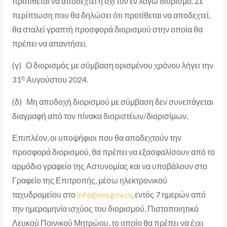
προτίθεται να αποδεχτεί ή όχι τον εν λόγω διορισμό. Σε
περίπτωση που θα δηλώσει ότι προτίθεται να αποδεχτεί,
θα σταλεί γραπτή προσφορά διορισμού στην οποία θα
πρέπει να απαντήσει.
(γ) Ο διορισμός με σύμβαση ορισμένου χρόνου λήγει την
η
31
Αυγούστου 2024.
(δ) Μη αποδοχή διορισμού με σύμβαση δεν συνεπάγεται
διαγραφή από τον πίνακα διοριστέων/διορισίμων.
Επιπλέον, οι υποψήφιοι που θα αποδεχτούν την
προσφορά διορισμού, θα πρέπει να εξασφαλίσουν από το
αρμόδιο γραφείο της Αστυνομίας και να υποβάλουν στο
Γραφείο της Επιτροπής, μέσω ηλεκτρονικού
ταχυδρομείου στο
info@eey.gov.cy
, εντός 7 ημερών από
την ημερομηνία ισχύος του διορισμού, Πιστοποιητικό
Λευκού Ποινικού Μητρώου, το οποίο θα πρέπει να έχει