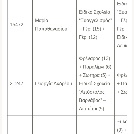
Ειδικό 
Ειδικό Σχολείο
“Ευαγγε
Μαρία
“Ευαγγελισμός”
– Γέρι (
15472
Παπαθανασίου
– Γέρι (15) +
Γέρι (10
Γέρι (12)
Ειδικό 
Λευκωσί
Φρέναρος (13)
+ Παραλίμνι (6)
+ Σωτήρα (5) +
Φρέναρο
21247
Γεωργία Ανδρέου
Ειδικό Σχολείο
+ Παραλ
“Απόστολος
+ Σωτήρ
Βαρνάβας” –
Λιοπέτρι (5)
Ξυλοτύ
(9) + Α