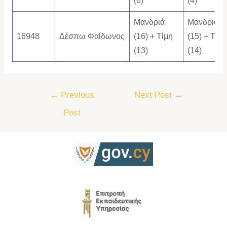
(6)
(4)
Μανδριά
Μανδριά
16948
Δέσπω Φαίδωνος
(16) + Τίμη
(15) + Τίμη
(13)
(14)
←
Previous
Next Post
→
Post