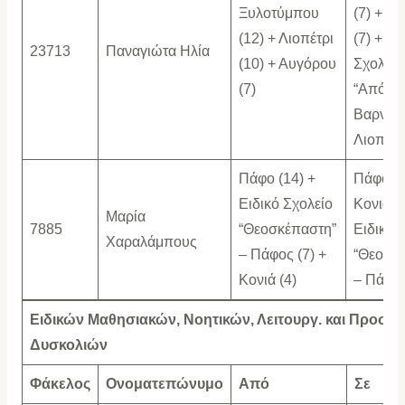
Ξυλοτύμπου
(7) + Λι
(12) + Λιοπέτρι
(7) + Ει
23713
Παναγιώτα Ηλία
(10) + Αυγόρου
Σχολείο
(7)
“Απόστ
Βαρνάβα
Λιοπέτρι
Πάφο (14) +
Πάφο (1
Ειδικό Σχολείο
Κονιά (6
Μαρία
7885
“Θεοσκέπαστη”
Ειδικό 
Χαραλάμπους
– Πάφος (7) +
“Θεοσκ
Κονιά (4)
– Πάφος
Ειδικών Μαθησιακών, Νοητικών, Λειτουργ. και Προσαρ
Δυσκολιών
Φάκελος
Ονοματεπώνυμο
Από
Σε