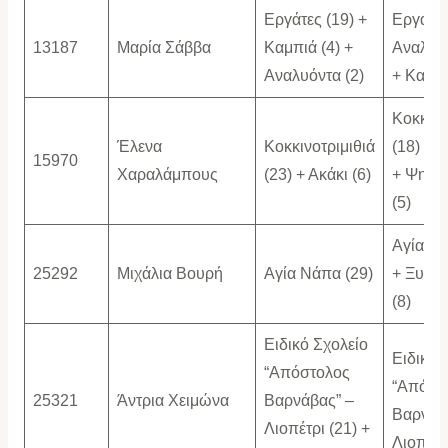
Εργάτες (19) +
Εργάτες
13187
Μαρία Σάββα
Καμπιά (4) +
Αναλυόν
Αναλυόντα (2)
+ Καμπι
Κοκκινο
Έλενα
Κοκκινοτριμιθιά
(18) + Α
15970
Χαραλάμπους
(23) + Ακάκι (6)
+ Ψημο
(5)
Αγία Νά
25292
Μιχάλια Βουρή
Αγία Νάπα (29)
+ Ξυλο
(8)
Ειδικό Σχολείο
Ειδικό 
“Απόστολος
“Απόστ
25321
Άντρια Χειμώνα
Βαρνάβας” –
Βαρνάβ
Λιοπέτρι (21) +
Λιοπέτρ