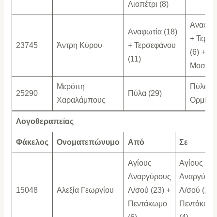
Λιοπέτρι (8)
Αναφωτί
Αναφωτία (18)
+ Τερσ
23745
Άντρη Κύρου
+ Τερσεφάνου
(6) +
(11)
Μοσφιλ
Μερόπη
Πύλα (2
25290
Πύλα (29)
Χαραλάμπους
Ορμίδει
Λογοθεραπείας
Φάκελος
Ονοματεπώνυμο
Από
Σε
Αγίους
Αγίους
Αναργύρους
Αναργύρο
15048
Αλεξία Γεωργίου
Λ/σού (23) +
Λ/σού (25)
Πεντάκωμο
Πεντάκωμ