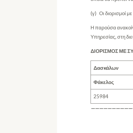
(γ) Οι διορισμοί 
Η παρούσα ανακοίν
Υπηρεσίας, στη δι
ΔΙΟΡΙΣΜΟΣ ΜΕ Σ
Δασκάλων
Φάκελος
25984
——————————