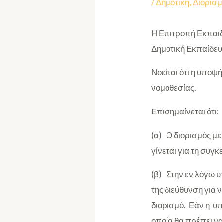
/
Δημοτική
,
Διορισμ
Η Επιτροπή Εκπαιδ
Δημοτική Εκπαίδευ
Νοείται ότι η υποψ
νομοθεσίας.
Επισημαίνεται ότι:
(α) Ο διορισμός με
γίνεται για τη συγ
(β) Στην εν λόγω υ
της διεύθυνση για 
διορισμό. Εάν η υ
οποία θα πρέπει ν