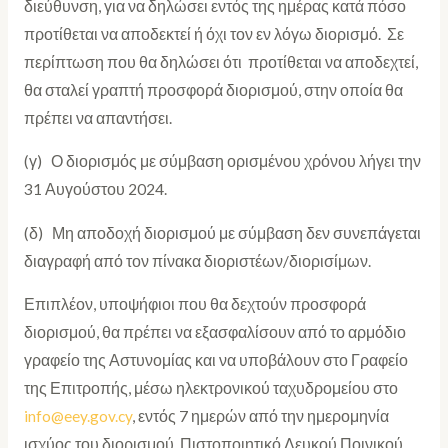
διεύθυνση, για να δηλώσει εντός της ημέρας κατά πόσο
προτίθεται να αποδεκτεί ή όχι τον εν λόγω διορισμό. Σε
περίπτωση που θα δηλώσει ότι προτίθεται να αποδεχτεί,
θα σταλεί γραπτή προσφορά διορισμού, στην οποία θα
πρέπει να απαντήσει.
(γ) Ο διορισμός με σύμβαση ορισμένου χρόνου λήγει την
31 Αυγούστου 2024.
(δ) Μη αποδοχή διορισμού με σύμβαση δεν συνεπάγεται
διαγραφή από τον πίνακα διοριστέων/διορισίμων.
Επιπλέον, υποψήφιοι που θα δεχτούν προσφορά
διορισμού, θα πρέπει να εξασφαλίσουν από το αρμόδιο
γραφείο της Αστυνομίας και να υποβάλουν στο Γραφείο
της Επιτροπής, μέσω ηλεκτρονικού ταχυδρομείου στο
info@eey.gov.cy
, εντός 7 ημερών από την ημερομηνία
ισχύος του διορισμού, Πιστοποιητικό Λευκού Ποινικού