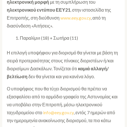
ηλεκτρονική μορφή
με τη συμπλήρωση του
ηλεκτρονικού εντύπου ΕΕΥ21
, στην ιστοσελίδα της
Επιτροπής, στη διεύθυνση
www.eey.gov.cy
, από τη
διασύνδεση «Αιτήσεις».
Παραλίμνι (18) + Σωτήρα (11)
Η επιλογή υποψήφιου για διορισμό θα γίνεται με βάση τη
σειρά προτεραιότητας στους πίνακες διοριστέων ή/και
διορισίμων Δασκάλων. Τονίζεται ότι
καμιά αλλαγή/
βελτίωση
δεν θα γίνεται και για κανένα λόγο.
Ο υποψήφιος που θα τύχει διορισμού θα πρέπει να
εξασφαλίσει από το αρμόδιο γραφείο της Αστυνομίας και
να υποβάλει στην Επιτροπή, μέσω ηλεκτρονικού
ταχυδρομείου στο
info@eey.gov.cy
, εντός 7 ημερών από
την ημερομηνία ανακοίνωσης διορισμού, τα πιο κάτω