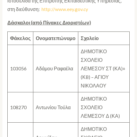
ιστοσελίδα της Επιτροπής Εκπαιδευτικής Υπηρεσίας,
στη διεύθυνση:
http://www.eey.gov.cy
Δάσκαλοι
(
από
Πίνακες
Διοριστέων
)
Φάκελος
Ονοματεπώνυμο
Σχολείο
ΔΗΜΟΤΙΚΟ
ΣΧΟΛΕΙΟ
103056
Αδάμου Ραφαέλα
ΛΕΜΕΣΟΥ ΣΤ (ΚΑ)+
(ΚB) – ΑΓΙΟΥ
ΝΙΚΟΛΑΟΥ
ΔΗΜΟΤΙΚΟ
108270
Αντωνίου Τούλα
ΣΧΟΛΕΙΟ
ΛΕΜΕΣΟΥ Δ (ΚΑ)
ΔΗΜΟΤΙΚΟ