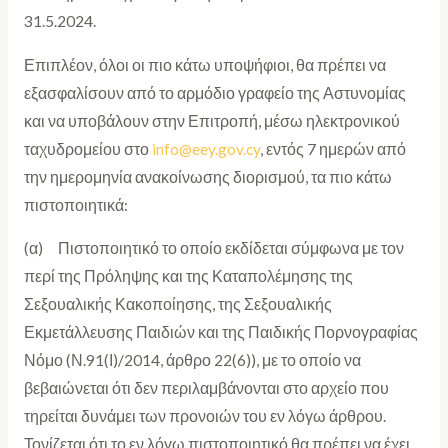
31.5.2024.
Επιπλέον, όλοι οι πιο κάτω υποψήφιοι, θα πρέπει να
εξασφαλίσουν από το αρμόδιο γραφείο της Αστυνομίας
και να υποβάλουν στην Επιτροπή, μέσω ηλεκτρονικού
ταχυδρομείου στο
info@eey.gov.cy
, εντός 7 ημερών από
την ημερομηνία ανακοίνωσης διορισμού, τα πιο κάτω
πιστοποιητικά:
(α) Πιστοποιητικό το οποίο εκδίδεται σύμφωνα με τον
περί της Πρόληψης και της Καταπολέμησης της
Σεξουαλικής Κακοποίησης, της Σεξουαλικής
Εκμετάλλευσης Παιδιών και της Παιδικής Πορνογραφίας
Νόμο (Ν.91(Ι)/2014, άρθρο 22(6)), με το οποίο να
βεβαιώνεται ότι δεν περιλαμβάνονται στο αρχείο που
τηρείται δυνάμει των προνοιών του εν λόγω άρθρου.
Τονίζεται ότι το εν λόγω πιστοποιητικό θα πρέπει να έχει