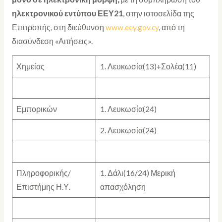
ηλεκτρονικού εντύπου ΕΕΥ21
, στην ιστοσελίδα της
Επιτροπής, στη διεύθυνση
www.eey.gov.cy
, από τη
διασύνδεση «Αιτήσεις».
Χημείας
1. Λευκωσία(13)+Σολέα(11)
Εμπορικών
1. Λευκωσία(24)
2. Λευκωσία(24)
Πληροφορικής/
1. Δάλι(16/24) Μερική
Επιστήμης Η.Υ.
απασχόληση