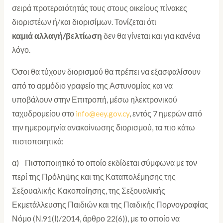
σειρά προτεραιότητάς τους στους οικείους πίνακες
διοριστέων ή/και διορισίμων. Τονίζεται ότι
καμιά αλλαγή/βελτίωση
δεν θα γίνεται και για κανένα
λόγο.
Όσοι θα τύχουν διορισμού θα πρέπει να εξασφαλίσουν
από το αρμόδιο γραφείο της Αστυνομίας και να
υποβάλουν στην Επιτροπή, μέσω ηλεκτρονικού
ταχυδρομείου στο
info@eey.gov.cy
, εντός 7 ημερών από
την ημερομηνία ανακοίνωσης διορισμού, τα πιο κάτω
πιστοποιητικά:
α) Πιστοποιητικό το οποίο εκδίδεται σύμφωνα με τον
περί της Πρόληψης και της Καταπολέμησης της
Σεξουαλικής Κακοποίησης, της Σεξουαλικής
Εκμετάλλευσης Παιδιών και της Παιδικής Πορνογραφίας
Νόμο (Ν.91(Ι)/2014, άρθρο 22(6)), με το οποίο να