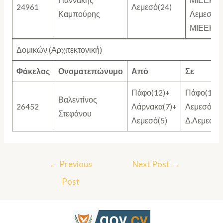
Γιαννάκης
ΜΙΕΕΚ+
24961
Λεμεσό(24)
Καμπούρης
Λεμεσό(9
ΜΙΕΕΚ
Δομικών (Αρχιτεκτονική)
Φάκελος
Ονοματεπώνυμο
Από
Σε
Πάφο(12)+
Πάφο(15)
Βαλεντίνος
26452
Λάρνακα(7)+
Λεμεσό(5)
Στεφάνου
Λεμεσό(5)
Δ.Λεμεσό(
←
Previous
Next Post
→
Post