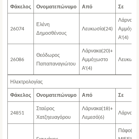
Φάκελος
Ονοματεπώνυμο
Από
Σε
Λάρνακα(
Ελένη
26074
Λευκωσία(24)
Αμμόχωσ
Δημοσθένους
Α'(4)
Λάρνακα(20)+
Θεόδωρος
26086
Αμμόχωστο
Λευκωσία
Παπαπαναγιώτου
Α'(4)
Ηλεκτρολογίας
Φάκελος
Ονοματεπώνυμο
Από
Σε
Σταύρος
Λάρνακα(18)+
24851
Λάρνακα(
Χατζηευαγόρου
Λεμεσό(6)
Πάφο(15