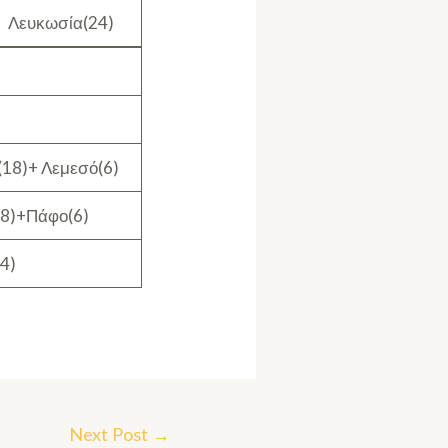
Λευκωσία(24)
18)+ Λεμεσό(6)
8)+Πάφο(6)
4)
Next Post
→