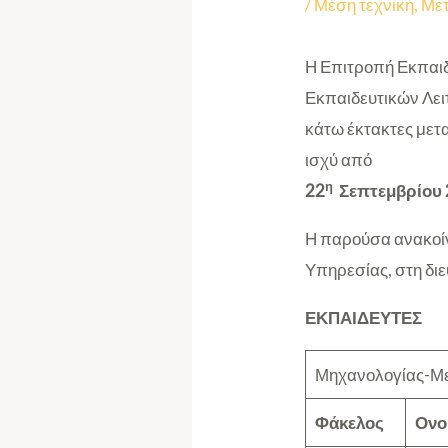
/
Μέση τεχνική
,
Μετ
Η Επιτροπή Εκπαιδ
Εκπαιδευτικών Λει
κάτω έκτακτες μετ
ισχύ από
η
22
Σεπτεμβρίου 
Η παρούσα ανακοίν
Υπηρεσίας, στη δι
ΕΚΠΑΙΔΕΥΤΕΣ
Μηχανολογίας-Με
Φάκελος
Ονο