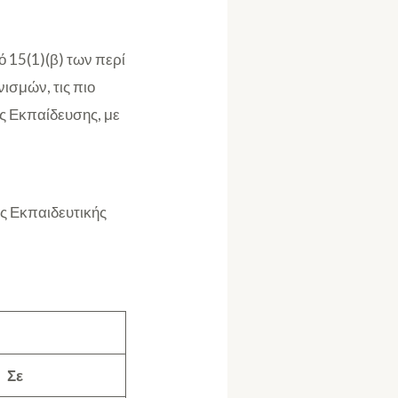
 15(1)(β) των περί
ισμών, τις πιο
ς Εκπαίδευσης, με
ς Εκπαιδευτικής
Σε