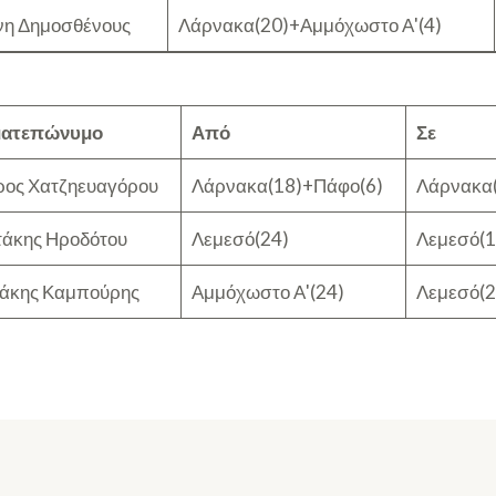
νη Δημοσθένους
Λάρνακα(20)+Αμμόχωστο Α'(4)
ματεπώνυμο
Από
Σε
ρος Χατζηευαγόρου
Λάρνακα(18)+Πάφο(6)
Λάρνακα(
τάκης Ηροδότου
Λεμεσό(24)
Λεμεσό(1
νάκης Καμπούρης
Αμμόχωστο Α'(24)
Λεμεσό(2