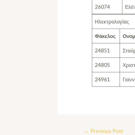
26074
Ελέ
Ηλεκτρολογίας
Φάκελος
Ονο
24851
Σταύ
24805
Χρισ
24961
Γιαν
←
Previous Post