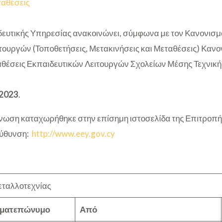
αθέσεις
ευτικής Υπηρεσίας ανακοινώνει, σύμφωνα με τον Κανονισμό
τουργών (Τοποθετήσεις, Μετακινήσεις και Μεταθέσεις) Κανον
αθέσεις Εκπαιδευτικών Λειτουργών Σχολείων Μέσης Τεχνική
2023
.
ωση καταχωρήθηκε στην επίσημη ιστοσελίδα της Επιτροπή
εύθυνση:
http://www.eey.gov.cy
ταλλοτεχνίας
ματεπώνυμο
Από