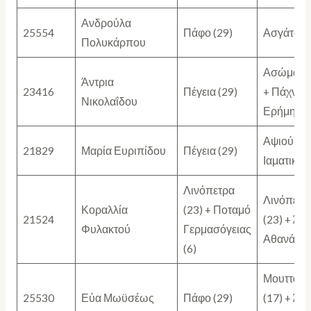
Ανδρούλα
25554
Πάφο (29)
Ασγάτα (2
Πολυκάρπου
Ασώματο 
Άντρια
23416
Πέγεια (29)
+ Πάχνα (
Νικολαΐδου
Ερήμη (6)
Αψιού (18
21829
Μαρία Ευριπίδου
Πέγεια (29)
Ιαματική (
Λινόπετρα
Λινόπετρ
Κοραλλία
(23) + Ποταμό
21524
(23) + Άγι
Φυλακτού
Γερμασόγειας
Αθανάσιο 
(6)
Μουτταγι
25530
Εύα Μωϋσέως
Πάφο (29)
(17) + Άγι