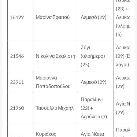
(23) +
16199
Μαρίνα Σφικτού
Λεμεσό (29)
Λευκωσί
(ολοήμερ
(5)
Ζύγι
Λευκωσί
21546
Νικολίνα Σκαλιστή
(ολοήμερο)
(29) (Ειδι
(25)
λόγοι)
Μαριάννα
Λευκωσί
23911
Λεμεσό (29)
Παπαδοπούλου
(29)
Παραλίμνι
Αγία Νάπ
21960
Τασούλλα Μιχαήλ
(22) +
(29)
Δερύνεια (7)
Παραλίμν
Κυριάκος
Αγία Νάπα