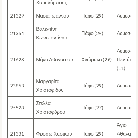
Χαραλάμπους
21329
Μαρία Ιωάννου
Πάφο (29)
Λεμεσό (2
Βαλεντίνη
21354
Πάφο (29)
Λεμεσό (2
Κωνσταντίνου
Λεμεσό (1
21623
Μήνα Αθανασίου
Χλώρακα (29)
Πεντάκω
(11)
Μαργαρίτα
23853
Πάφο (29)
Λεμεσό (2
Χριστοφίδου
Στέλλα
25528
Πάφο (27)
Λεμεσό (2
Χριστοφόρου
Άγιο
21331
Φρόσω Χάσικου
Πάφο (29)
Αθανάσιο