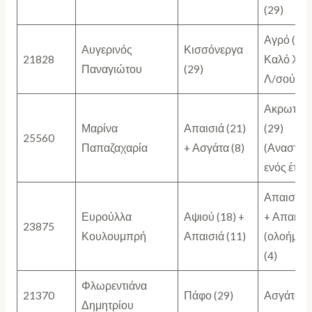
(29)
Αγρό (24)
Αυγερινός
Κισσόνεργα
21828
Καλό Χωρ
Παναγιώτου
(29)
Λ/σού (5)
Ακρωτήρι
Μαρίνα
Απαισιά (21)
(29)
25560
Παπαζαχαρία
+ Ασγάτα (8)
(Αναστολ
ενός έτου
Απαισιά (
Ευρούλλα
Αψιού (18) +
+ Απαισι
23875
Κουλουμπρή
Απαισιά (11)
(ολοήμερ
(4)
Φλωρεντιάνα
21370
Πάφο (29)
Ασγάτα (2
Δημητρίου