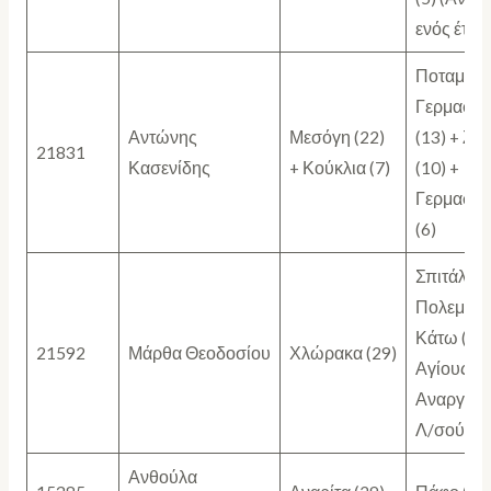
ενός έτου
Ποταμό
Γερμασόγ
Αντώνης
Μεσόγη (22)
(13) + Ζύγ
21831
Κασενίδης
+ Κούκλια (7)
(10) +
Γερμασόγ
(6)
Σπιτάλι (1
Πολεμίδι
Κάτω (10)
21592
Μάρθα Θεοδοσίου
Χλώρακα (29)
Αγίους
Αναργύρ
Λ/σού (6)
Ανθούλα