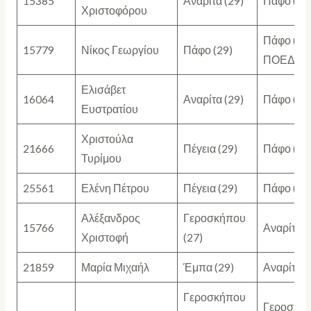
15385
Αναρίτα (29)
Πάφο (29
Χριστοφόρου
Πάφο (22)
15779
Νίκος Γεωργίου
Πάφο (29)
ΠΟΕΔ (5)
Ελισάβετ
16064
Αναρίτα (29)
Πάφο (29
Ευστρατίου
Χριστούλα
21666
Πέγεια (29)
Πάφο (29
Τυρίμου
25561
Ελένη Πέτρου
Πέγεια (29)
Πάφο (29
Αλέξανδρος
Γεροσκήπου
15766
Αναρίτα (
Χριστοφή
(27)
21859
Μαρία Μιχαήλ
Έμπα (29)
Αναρίτα (
Γεροσκήπου
Γεροσκή