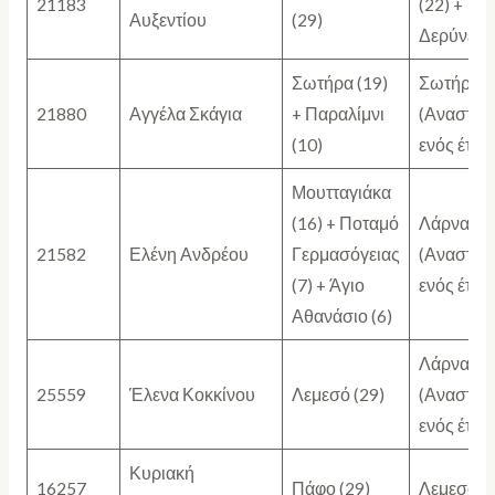
21183
(22) +
Αυξεντίου
(29)
Δερύνεια 
Σωτήρα (19)
Σωτήρα (
21880
Αγγέλα Σκάγια
+ Παραλίμνι
(Αναστολ
(10)
ενός έτου
Μουτταγιάκα
(16) + Ποταμό
Λάρνακα 
21582
Ελένη Ανδρέου
Γερμασόγειας
(Αναστολ
(7) + Άγιο
ενός έτου
Αθανάσιο (6)
Λάρνακα 
25559
Έλενα Κοκκίνου
Λεμεσό (29)
(Αναστολ
ενός έτου
Κυριακή
16257
Πάφο (29)
Λεμεσό (2