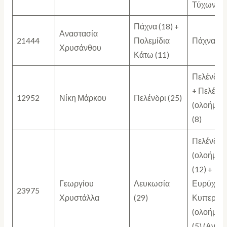
Τύχωνα (
Πάχνα (18) +
Αναστασία
21444
Πολεμίδια
Πάχνα (29
Χρυσάνθου
Κάτω (11)
Πελένδρι 
+ Πελένδρ
12952
Νίκη Μάρκου
Πελένδρι (25)
(ολοήμερ
(8)
Πελένδρι
(ολοήμερ
(12) +
Γεωργίου
Λευκωσία
Ευρύχου (
23975
Χρυστάλλα
(29)
Κυπερού
(ολοήμερ
(5) (Ανασ