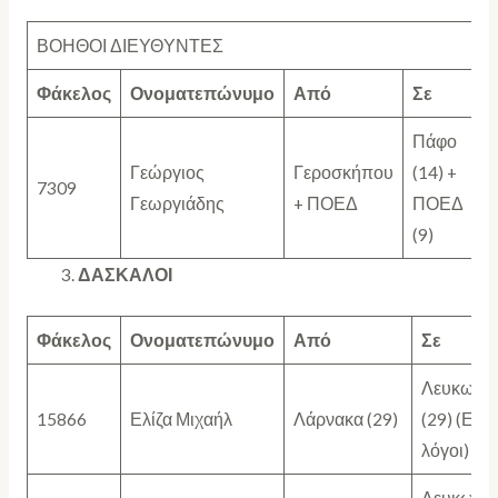
ΒΟΗΘΟΙ ΔΙΕΥΘΥΝΤΕΣ
Φάκελος
Ονοματεπώνυμο
Από
Σε
Πάφο
Γεώργιος
Γεροσκήπου
(14) +
7309
Γεωργιάδης
+ ΠΟΕΔ
ΠΟΕΔ
(9)
ΔΑΣΚΑΛΟΙ
Φάκελος
Ονοματεπώνυμο
Από
Σε
Λευκωσί
15866
Ελίζα Μιχαήλ
Λάρνακα (29)
(29) (Ειδι
λόγοι)
Λευκωσί