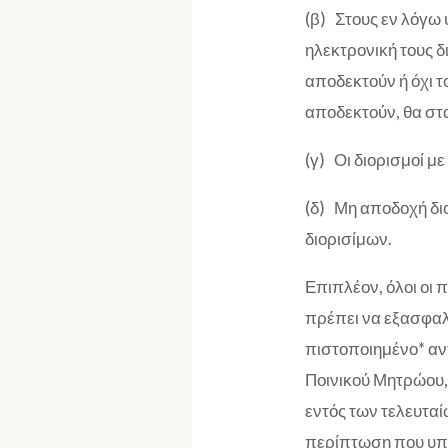
(β) Στους εν λόγω
ηλεκτρονική τους δ
αποδεκτούν ή όχι τ
αποδεκτούν, θα στ
(γ) Οι διορισμοί 
(δ) Μη αποδοχή δι
διορισίμων.
Επιπλέον, όλοι οι 
πρέπει να εξασφαλ
πιστοποιημένο* αν
Ποινικού Μητρώου, 
εντός των τελευταί
περίπτωση που υπο