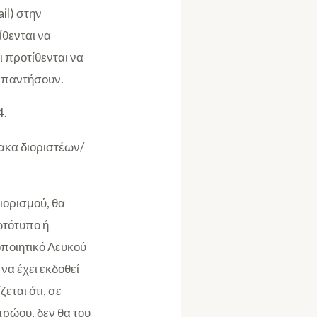
il) στην
ίθενται να
ι προτίθενται να
 απαντήσουν.
4.
ακα διοριστέων/
ιορισμού, θα
ωτότυπο ή
οποιητικό Λευκού
να έχει εκδοθεί
εται ότι, σε
ρώου, δεν θα του