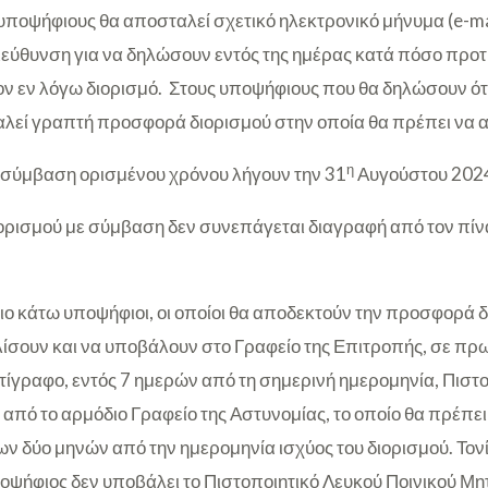
 υποψήφιους θα αποσταλεί σχετικό ηλεκτρονικό μήνυμα (e-ma
ιεύθυνση για να δηλώσουν εντός της ημέρας κατά πόσο προτ
ον εν λόγω διορισμό. Στους υποψήφιους που θα δηλώσουν ότ
αλεί γραπτή προσφορά διορισμού στην οποία θα πρέπει να
η
με σύμβαση ορισμένου χρόνου λήγουν την 31
Αυγούστου 202
ορισμού με σύμβαση δεν συνεπάγεται διαγραφή από τον πίν
πιο κάτω υποψήφιοι, οι οποίοι θα αποδεκτούν την προσφορά δ
ίσουν και να υποβάλουν στο Γραφείο της Επιτροπής, σε πρ
τίγραφο, εντός 7 ημερών από τη σημερινή ημερομηνία, Πιστ
από το αρμόδιο Γραφείο της Αστυνομίας, το οποίο θα πρέπει 
ων δύο μηνών από την ημερομηνία ισχύος του διορισμού. Τονίζ
ψήφιος δεν υποβάλει το Πιστοποιητικό Λευκού Ποινικού Μητ