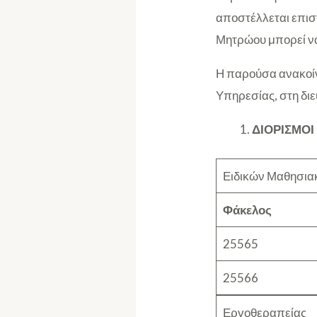
αποστέλλεται επισ
Μητρώου μπορεί να
Η παρούσα ανακοίν
Υπηρεσίας, στη δι
ΔΙΟΡΙΣΜΟΙ
Ειδικών Μαθησιακ
Φάκελος
25565
25566
Εργοθεραπείας