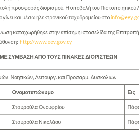
τολή προσφοράς διορισμού. Η υποβολή του Πιστοποιητικού 
 γίνει και μέσω ηλεκτρονικού ταχυδρομείου στο
info@eey.go
ωση καταχωρήθηκε στην επίσημη ιστοσελίδα της Επιτροπή
εύθυνση:
http://www.eey.gov.cy
 ΜΕ ΣΥΜΒΑΣΗ ΑΠΟ ΤΟΥΣ ΠΙΝΑΚΕΣ ΔΙΟΡΙΣΤΕΩΝ
ών, Νοητικών, Λειτουργ. και Προσαρμ. Δυσκολιών
Ονοματεπώνυμο
Εις
Σταυρούλα Ονουφρίου
Πάφο
Σταυρούλα Νικολάου
Πάφο