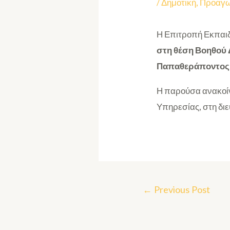
/
Δημοτική
,
Προαγ
Η Επιτροπή Εκπαιδ
στη θέση Βοηθού 
Παπαθεράποντος-
Η παρούσα ανακοίν
Υπηρεσίας, στη δι
←
Previous Post