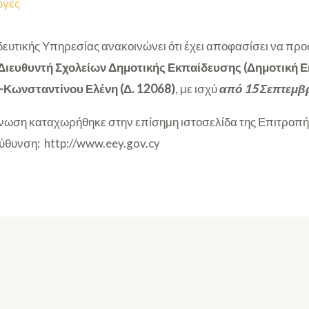
ωγές
ευτικής Υπηρεσίας ανακοινώνει ότι έχει αποφασίσει να π
Διευθυντή Σχολείων Δημοτικής Εκπαίδευσης (Δημοτική 
Κωνσταντίνου Ελένη (Δ. 12068)
, με ισχύ
από 15 Σεπτεμβρ
ωση καταχωρήθηκε στην επίσημη ιστοσελίδα της Επιτροπή
εύθυνση: http://www.eey.gov.cy