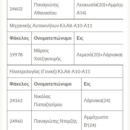
Παναγιώτης
Λευκωσία(20)+Αμμόχωστ
24602
Αθανασίου
Α'(4)
Μηχανικής Αυτοκινήτων Κλ.Α8-Α10-Α11
Φάκελος
Ονοματεπώνυμο
Εις
Μάριος
19978
Λεμεσό(20)+Λάρνακα(4)
Χατζηκουμής
Ηλεκτρολογίας (Γενική) Κλ.Α8-Α10-Α11
Φάκελος
Ονοματεπώνυμο
Εις
Νικόλας
24162
Λάρνακα(24)
Παπαζησίμου
Αμμόχωστο
24960
Παναγιώτης Ντορζής
Β'(24)