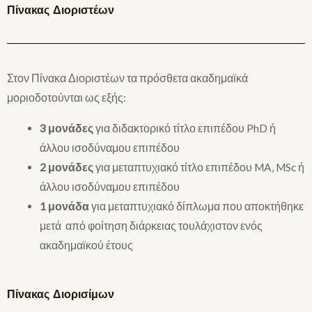
Πίνακας Διοριστέων
Στον Πίνακα Διοριστέων τα πρόσθετα ακαδημαϊκά
μοριοδοτούνται ως εξής:
3 μονάδες
για διδακτορικό τίτλο επιπέδου PhD ή
άλλου ισοδύναμου επιπέδου
2 μονάδες
για μεταπτυχιακό τίτλο επιπέδου MA, MSc ή
άλλου ισοδύναμου επιπέδου
1 μονάδα
για μεταπτυχιακό δίπλωμα που αποκτήθηκε
μετά από φοίτηση διάρκειας τουλάχιστον ενός
ακαδημαϊκού έτους
Πίνακας Διορισίμων